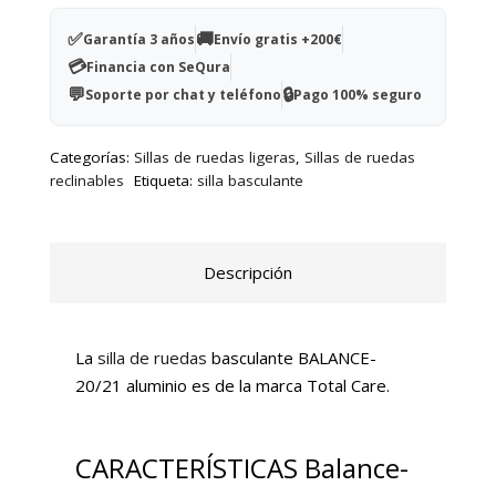
Silla
basculante
✅
🚚
Garantía 3 años
Envío gratis +200€
cantidad
💳
Financia con SeQura
💬
🔒
Soporte por chat y teléfono
Pago 100% seguro
Categorías:
Sillas de ruedas ligeras
,
Sillas de ruedas
reclinables
Etiqueta:
silla basculante
Descripción
La
silla de ruedas
basculante BALANCE-
20/21 aluminio es de la marca Total Care.
CARACTERÍSTICAS Balance-