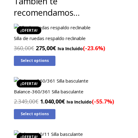
También te
recomendamos…
¡OFERTA!
Silla de ruedas respaldo reclinable
El
El
360,00
€
275,00
€
(-23.6%)
Iva Incluido
precio
precio
Select options
original
actual
era:
es:
360,00€.
275,00€.
¡OFERTA!
Balance-360/361 Silla basculante
El
El
2.349,00
€
1.040,00
€
(-55.7%)
Iva Incluido
precio
precio
Select options
original
actual
era:
es:
2.349,00€.
1.040,00€.
¡OFERTA!