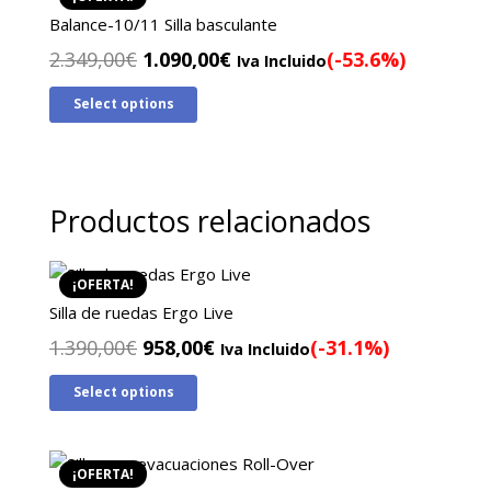
Balance-10/11 Silla basculante
El
El
2.349,00
€
1.090,00
€
(-53.6%)
Iva Incluido
precio
precio
Select options
original
actual
era:
es:
2.349,00€.
1.090,00€.
Productos relacionados
¡OFERTA!
Silla de ruedas Ergo Live
El
El
1.390,00
€
958,00
€
(-31.1%)
Iva Incluido
precio
precio
Select options
original
actual
era:
es:
1.390,00€.
958,00€.
¡OFERTA!