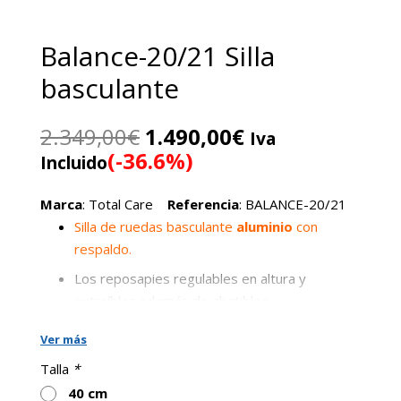
Balance-20/21 Silla
basculante
El
El
2.349,00
€
1.490,00
€
Iva
precio
precio
(-36.6%)
Incluido
original
actual
era:
es:
Marca
:
Total Care
Referencia
:
BALANCE-20/21
2.349,00€.
1.490,00€.
Silla de ruedas basculante
aluminio
con
respaldo.
Los reposapies regulables en altura y
extraíbles además de abatibles.
Reposabrazos extraíbles y regulables tanto
Ver más
en altura como en anchura.
Talla
*
Disponible en ruedas de traslado o
40 cm