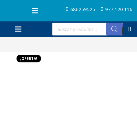
686259525
977 120 116
Búsqueda
de
productos
¡OFERTA!