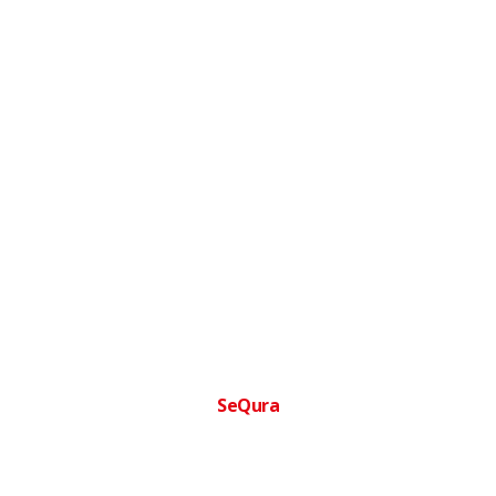
SeQura
Financia tu compra facilmente
Paga a plazos sin complicaciones · Aprobacion inmediata ·
Sin papeleos