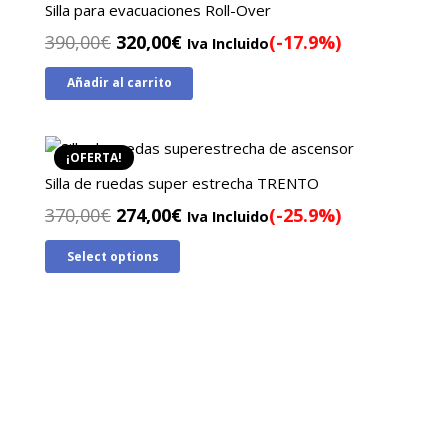
Silla para evacuaciones Roll-Over
El
El
390,00
€
320,00
€
(-17.9%)
Iva Incluido
precio
precio
Añadir al carrito
original
actual
era:
es:
390,00€.
320,00€.
¡OFERTA!
Silla de ruedas super estrecha TRENTO
El
El
370,00
€
274,00
€
(-25.9%)
Iva Incluido
precio
precio
Select options
original
actual
era:
es:
370,00€.
274,00€.