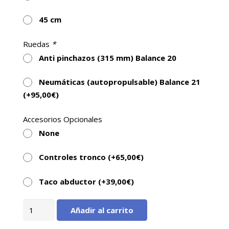
autopropulsable.
Silla de ruedas para personas con movilidad
45 cm
reducida diseñada con un gran confort.
Ruedas
*
Peso máximo soportado de usuario es de
Anti pinchazos (315 mm) Balance 20
hasta 120 Kg.
Esta silla de ruedas está fabricada en dos
Neumáticas (autopropulsable) Balance 21
tallas para adaptarse fácilmente a la persona
(+
95,00
€
)
con problemas de movilidad.
Accesorios Opcionales
None
Controles tronco (+
65,00
€
)
Taco abductor (+
39,00
€
)
Balance-
Añadir al carrito
20/21