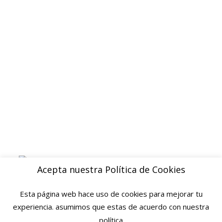
Politica de privacidad
Devoluciones y reembolsos
Aviso legal
Blog
ENVIOS
Envio gratuito a Peninsula a partir de 200 EUR
Baleares y Canarias: consultar tarifas
Pague de forma facil y segura con
Acepta nuestra Política de Cookies
Esta página web hace uso de cookies para mejorar tu
experiencia. asumimos que estas de acuerdo con nuestra
política
© 2025 Ofertas Ortopedia · Todos los derechos reservados · Tarragona,