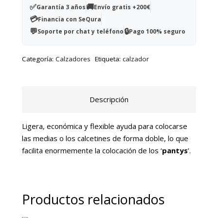
'pantys'
✅
🚚
Garantía 3 años
Envío gratis +200€
cantidad
💳
Financia con SeQura
💬
🔒
Soporte por chat y teléfono
Pago 100% seguro
Categoría:
Calzadores
Etiqueta:
calzador
Descripción
Ligera, económica y flexible ayuda para colocarse
las medias o los calcetines de forma doble, lo que
facilita enormemente la colocación de los ‘
pantys
’.
Productos relacionados