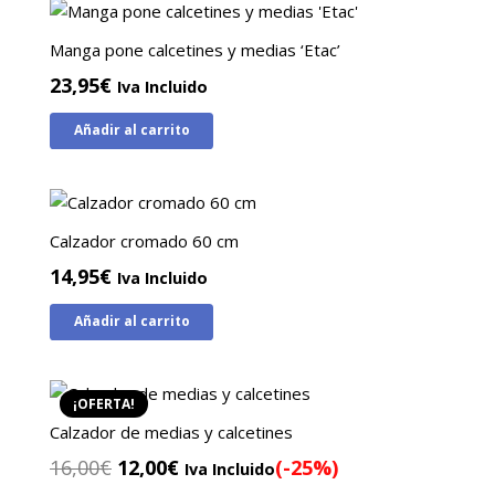
Manga pone calcetines y medias ‘Etac’
23,95
€
Iva Incluido
Añadir al carrito
Calzador cromado 60 cm
14,95
€
Iva Incluido
Añadir al carrito
¡OFERTA!
Calzador de medias y calcetines
El
El
16,00
€
12,00
€
(-25%)
Iva Incluido
precio
precio