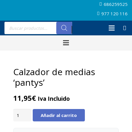
686259525
977 120 116
Búsqueda
de
productos
Calzador de medias
‘pantys’
11,95
€
Iva Incluido
Calzador
Añadir al carrito
de
medias