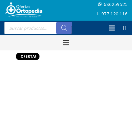
686259525
977 120 116
Búsqueda
de
productos
¡OFERTA!