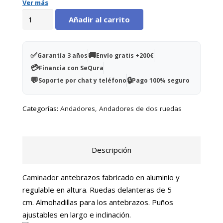
Ruedas delanteras de 5 cm
Ver más
Caminador
Puños ajustables en largo e inclinación
Añadir al carrito
antebrazos
cantidad
✅
🚚
Garantía 3 años
Envío gratis +200€
💳
Financia con SeQura
💬
🔒
Soporte por chat y teléfono
Pago 100% seguro
Categorías:
Andadores
,
Andadores de dos ruedas
Descripción
Caminador
antebrazos fabricado en aluminio y
regulable en altura. Ruedas delanteras de 5
cm. Almohadillas para los antebrazos. Puños
ajustables en largo e inclinación.