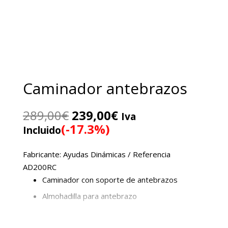
Caminador antebrazos
El
El
289,00
€
239,00
€
Iva
precio
precio
(-17.3%)
Incluido
original
actual
era:
es:
Fabricante: Ayudas Dinámicas / Referencia
289,00€.
239,00€.
AD200RC
Caminador con soporte de antebrazos
Almohadilla para antebrazo
Fabricado en aluminio y de altura regulable