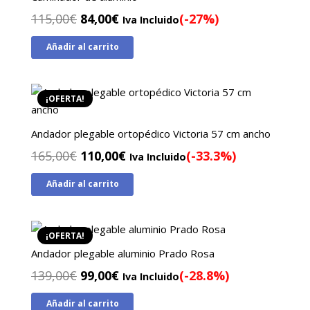
El
El
115,00
€
84,00
€
(-27%)
Iva Incluido
precio
precio
Añadir al carrito
original
actual
era:
es:
115,00€.
84,00€.
¡OFERTA!
Andador plegable ortopédico Victoria 57 cm ancho
El
El
165,00
€
110,00
€
(-33.3%)
Iva Incluido
precio
precio
Añadir al carrito
original
actual
era:
es:
165,00€.
110,00€.
¡OFERTA!
Andador plegable aluminio Prado Rosa
El
El
139,00
€
99,00
€
(-28.8%)
Iva Incluido
precio
precio
Añadir al carrito
original
actual