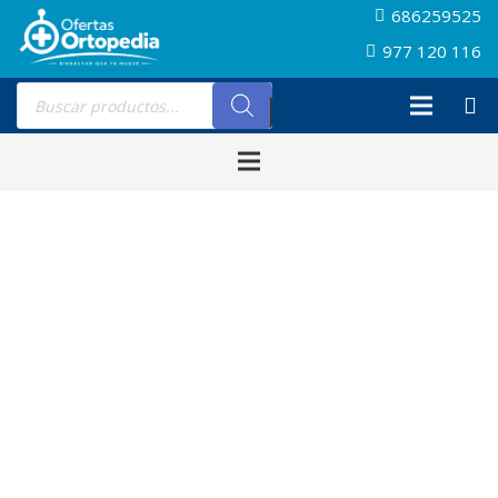
686259525
977 120 116
Búsqueda
de
productos