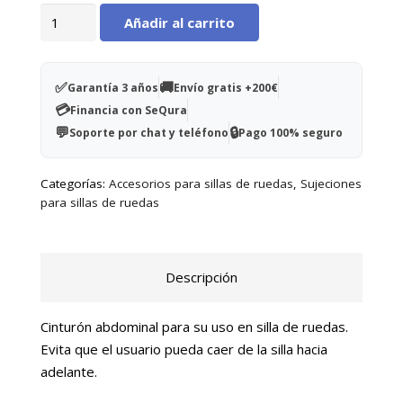
Cinturón
Añadir al carrito
de
tronco
para
✅
🚚
Garantía 3 años
Envío gratis +200€
silla
💳
Financia con SeQura
cantidad
💬
🔒
Soporte por chat y teléfono
Pago 100% seguro
Categorías:
Accesorios para sillas de ruedas
,
Sujeciones
para sillas de ruedas
Descripción
Cinturón abdominal para su uso en silla de ruedas.
Evita que el usuario pueda caer de la silla hacia
adelante.