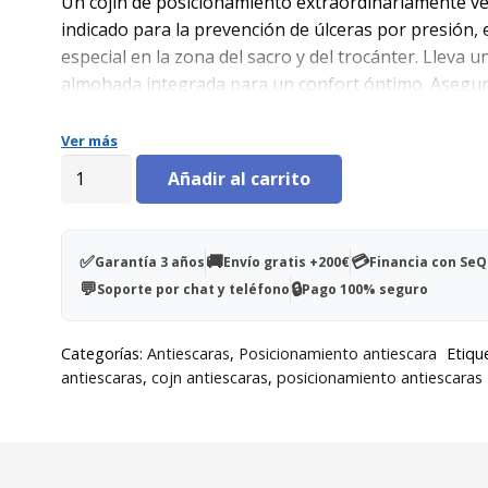
Un cojín de posicionamiento extraordinariamente ve
indicado para la prevención de úlceras por presión, 
especial en la zona del sacro y del trocánter. Lleva u
almohada integrada para un confort óptimo. Asegu
posicionamiento con gran comodidad en decúbito lat
30º.
Ver más
Cojín
Añadir al carrito
decúbito
semilateral
30º
✅
🚚
💳
Garantía 3 años
Envío gratis +200€
Financia con Se
cantidad
💬
🔒
Soporte por chat y teléfono
Pago 100% seguro
Categorías:
Antiescaras
,
Posicionamiento antiescara
Etiqu
antiescaras
,
cojn antiescaras
,
posicionamiento antiescaras