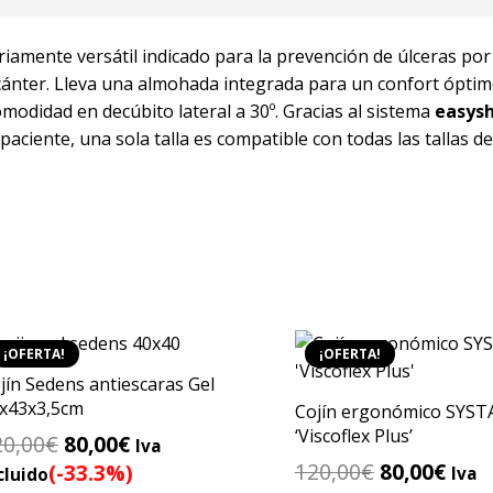
iamente versátil indicado para la prevención de úlceras por
rocánter. Lleva una almohada integrada para un confort óptim
odidad en decúbito lateral a 30º. Gracias al sistema
easys
aciente, una sola talla es compatible con todas las tallas de
¡OFERTA!
¡OFERTA!
jín Sedens antiescaras Gel
x43x3,5cm
Cojín ergonómico SYS
‘Viscoflex Plus’
El
El
20,00
€
80,00
€
Iva
El
El
precio
precio
120,00
€
80,00
€
(-33.3%)
Iva
cluido