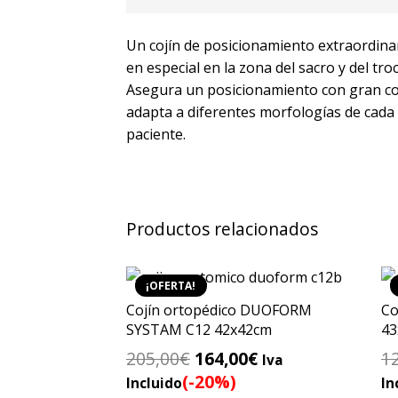
Un cojín de posicionamiento extraordinar
en especial en la zona del sacro y del t
Asegura un posicionamiento con gran com
adapta a diferentes morfologías de cada p
paciente.
Productos relacionados
¡OFERTA!
Cojín ortopédico DUOFORM
Co
SYSTAM C12 42x42cm
43
El
El
205,00
€
164,00
€
1
Iva
precio
precio
(-20%)
Incluido
In