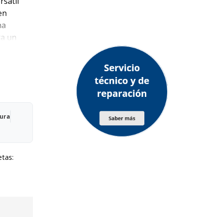
rsátil
en
na
ra un
eral a
Qura
etas: