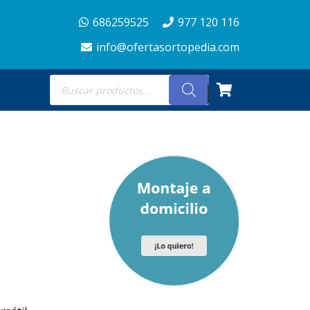
686259525
977 120 116
info@ofertasortopedia.com
Búsqueda
de
productos