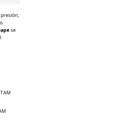
 presión,
o.
hape
se
l
TAM