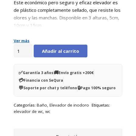
era:
es:
Este económico pero seguro y eficaz elevador es
75,00€.
45,00€.
de plástico completamente sellado, que resiste los
olores y las manchas. Disponible en 3 alturas, 5cm,
10cm y 15cm.
Ver más
Elevador
Añadir al carrito
de
WC
económico
✅
🚚
Garantía 3 años
Envío gratis +200€
-
💳
Financia con SeQura
10
💬
🔒
Soporte por chat y teléfono
Pago 100% seguro
cm
cantidad
Categorías:
Baño
,
Elevador de inodoro
Etiquetas:
elevador de wc
,
wc