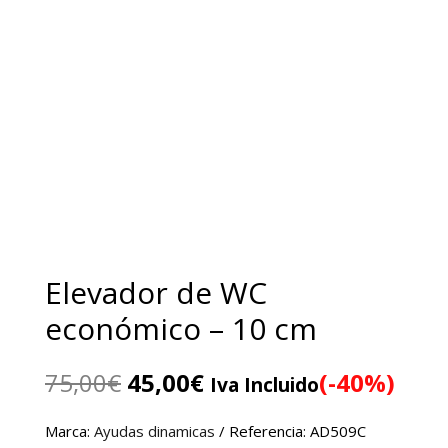
Elevador de WC
económico – 10 cm
El
El
75,00
€
45,00
€
(-40%)
Iva Incluido
precio
precio
original
actual
Marca:
Ayudas dinamicas
/ Referencia: AD509C