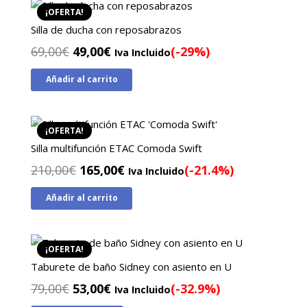
¡OFERTA!
Silla de ducha con reposabrazos
El
El
69,00
€
49,00
€
(-29%)
Iva Incluido
precio
precio
Añadir al carrito
original
actual
era:
es:
69,00€.
49,00€.
¡OFERTA!
Silla multifunción ETAC Comoda Swift
El
El
210,00
€
165,00
€
(-21.4%)
Iva Incluido
precio
precio
Añadir al carrito
original
actual
era:
es:
210,00€.
165,00€.
¡OFERTA!
Taburete de baño Sidney con asiento en U
El
El
79,00
€
53,00
€
(-32.9%)
Iva Incluido
precio
precio