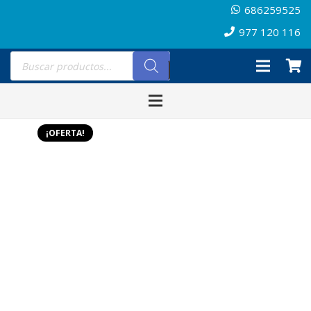
686259525
977 120 116
Búsqueda
de
productos
¡OFERTA!