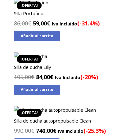
¡OFERTA!
Silla Portofino
El
El
86,00
€
59,00
€
(-31.4%)
Iva Incluido
precio
precio
Añadir al carrito
original
actual
era:
es:
86,00€.
59,00€.
¡OFERTA!
Silla de ducha Lilly
El
El
105,00
€
84,00
€
(-20%)
Iva Incluido
precio
precio
Añadir al carrito
original
actual
era:
es:
105,00€.
84,00€.
¡OFERTA!
Silla de ducha autopropulsable Clean
El
El
990,00
€
740,00
€
(-25.3%)
Iva Incluido
precio
precio