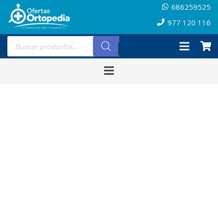
686259525
977 120 116
Búsqueda
de
productos