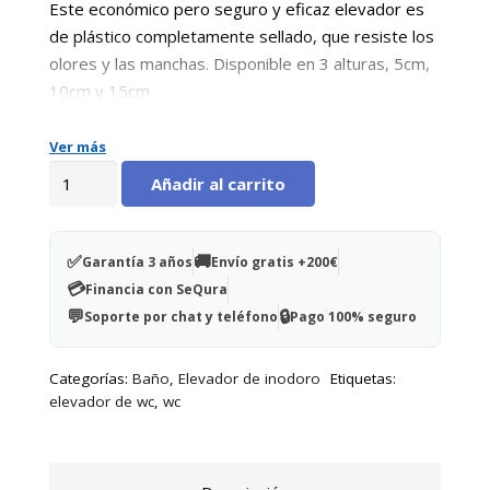
Este económico pero seguro y eficaz elevador es
de plástico completamente sellado, que resiste los
olores y las manchas. Disponible en 3 alturas, 5cm,
10cm y 15cm.
Ver más
Elevador
Añadir al carrito
de
WC
económico
✅
🚚
Garantía 3 años
Envío gratis +200€
-
💳
Financia con SeQura
15
💬
🔒
Soporte por chat y teléfono
Pago 100% seguro
cm
cantidad
Categorías:
Baño
,
Elevador de inodoro
Etiquetas:
elevador de wc
,
wc