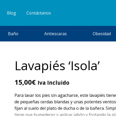
Blog
Contáctanos
Baño
Antiescaras
Obesidad
Lavapiés ‘Isola’
15,00
€
Iva Incluido
Para lavar los pies sin agacharse, este lavapiés tiene
de pequeñas cerdas blandas y unas potentes ventos
fijan al suelo del plato de ducha o de la bañera. Sim
tiene que humedecer y aplicar jabón y frotando la p