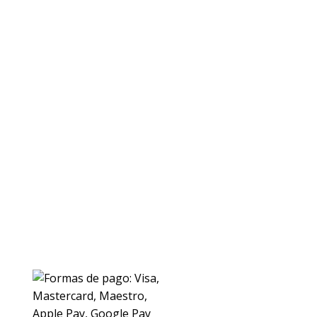
ENVIOS
Envio gratuito a Peninsula a partir de 200 EUR
Baleares y Canarias: consultar tarifas
Pague de forma facil y segura con