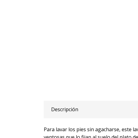
Descripción
Para lavar los pies sin agacharse, este 
ventosas que lo fijan al suelo del plato