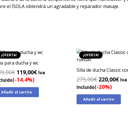
obre el ÍSOLA obtendrá un agradable y reparador masaje.
¡OFERTA!
¡OFERTA!
lla para ducha y wc
Silla de ducha Classic c
El
El
39,00
€
119,00
€
Iva
El
El
precio
precio
275,00
€
220,00
€
(-14.4%)
Iva
cluido
precio
pre
original
actual
(-20%)
Incluido
Añadir al carrito
original
act
era:
es:
Añadir al carrito
era:
es:
139,00€.
119,00€.
275,00€.
220