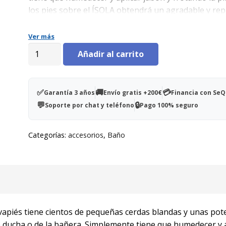
los pies sobre el ÍSOLA obtendrá un agradable y re
masaje.
Ver más
Lavapiés
Añadir al carrito
'Isola'
cantidad
✅
🚚
💳
Garantía 3 años
Envío gratis +200€
Financia con Se
💬
🔒
Soporte por chat y teléfono
Pago 100% seguro
Categorías:
accesorios
,
Baño
lavapiés tiene cientos de pequeñas cerdas blandas y unas pot
 de ducha o de la bañera. Simplemente tiene que humedecer y 