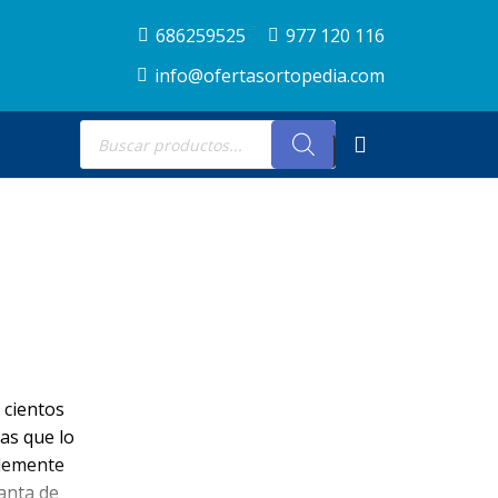
686259525
977 120 116
info@ofertasortopedia.com
Búsqueda
de
productos
 cientos
as que lo
plemente
lanta de