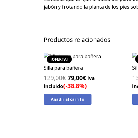
jabón y frotando la planta de los pies s
Productos relacionados
¡OFERTA!
Silla para bañera
Si
El
El
129,00
€
79,00
€
1
Iva
precio
precio
(-38.8%)
Incluido
In
original
actual
Añadir al carrito
era:
es:
129,00€.
79,00€.