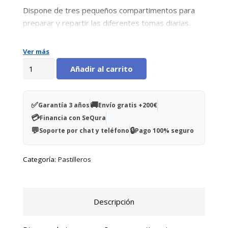
Dispone de tres pequeños compartimentos para
preparar y repartir las diferentes tomas diarias.
Ver más
Pastillero
Añadir al carrito
diario
3
tomas
✅
🚚
Garantía 3 años
Envío gratis +200€
cantidad
💳
Financia con SeQura
💬
🔒
Soporte por chat y teléfono
Pago 100% seguro
Categoría:
Pastilleros
Descripción