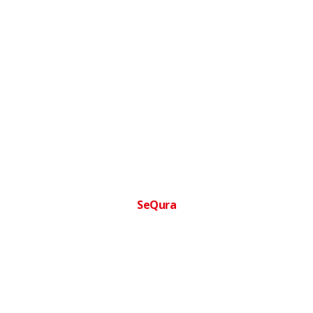
SeQura
Financia tu compra facilmente
Paga a plazos sin complicaciones · Aprobacion inmediata ·
Sin papeleos
Ofertas