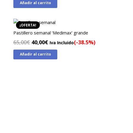
Añadir al carrito
¡OFERTA!
Pastillero semanal ‘Medimax’ grande
El
El
65,00
€
40,00
€
(-38.5%)
Iva Incluido
precio
precio
Añadir al carrito
original
actual
era:
es:
65,00€.
40,00€.