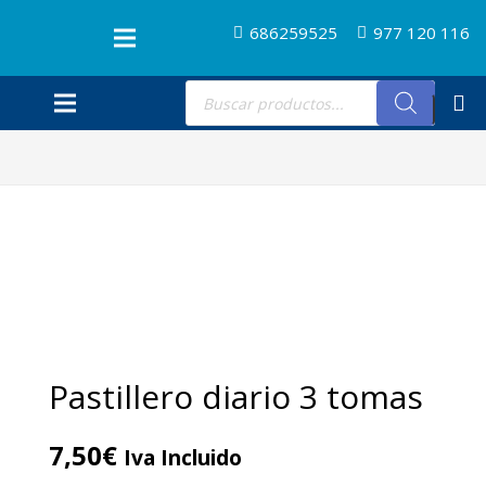
686259525
977 120 116
Búsqueda
de
productos
Pastillero diario 3 tomas
7,50
€
Iva Incluido