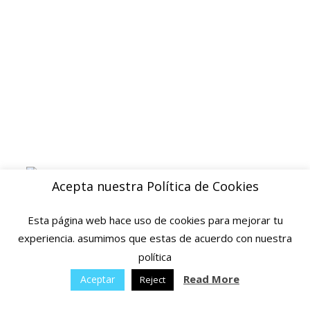
Blog
ENVIOS
Envio gratuito a Peninsula a partir de 200 EUR
Baleares y Canarias: consultar tarifas
Pague de forma facil y segura con
Acepta nuestra Política de Cookies
Esta página web hace uso de cookies para mejorar tu
experiencia. asumimos que estas de acuerdo con nuestra
política
© 2025 Ofertas Ortopedia · Todos los derechos reservados · Tarragona,
Espana
Read More
Aceptar
Reject