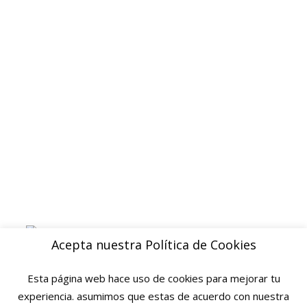
Politica de privacidad
Devoluciones y reembolsos
Aviso legal
Blog
ENVIOS
Envio gratuito a Peninsula a partir de 200 EUR
Baleares y Canarias: consultar tarifas
Pague de forma facil y segura con
Acepta nuestra Política de Cookies
Esta página web hace uso de cookies para mejorar tu
experiencia. asumimos que estas de acuerdo con nuestra