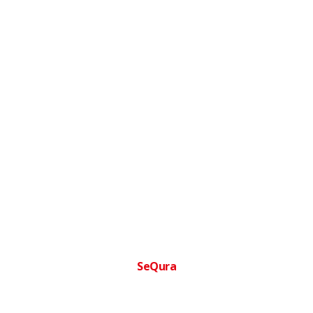
SeQura
Financia tu compra facilmente
Paga a plazos sin complicaciones · Aprobacion inmediata ·