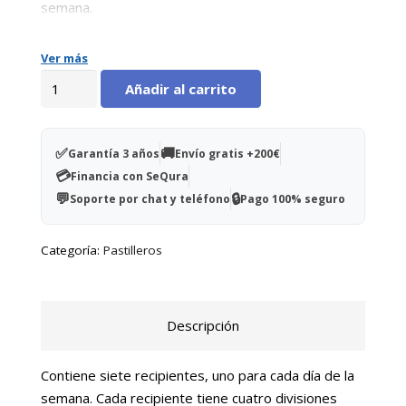
semana.
Ver más
Pastillero
Añadir al carrito
semanal
'Medidos'
cantidad
✅
🚚
Garantía 3 años
Envío gratis +200€
💳
Financia con SeQura
💬
🔒
Soporte por chat y teléfono
Pago 100% seguro
Categoría:
Pastilleros
Descripción
Contiene siete recipientes, uno para cada día de la
semana. Cada recipiente tiene cuatro divisiones