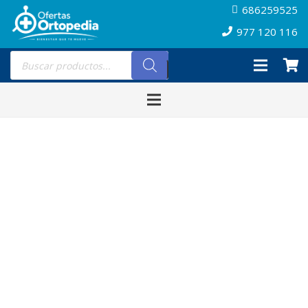
686259525
977 120 116
Búsqueda
de
productos