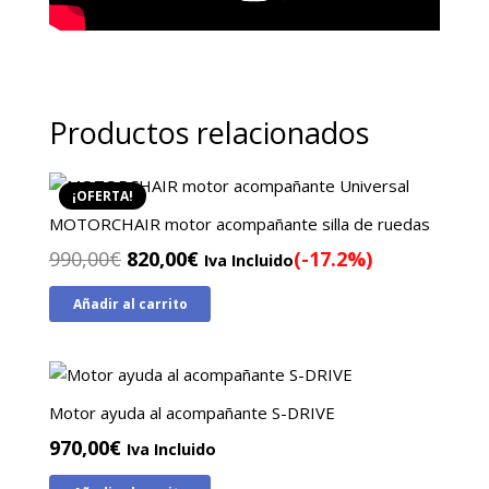
Productos relacionados
¡OFERTA!
MOTORCHAIR motor acompañante silla de ruedas
El
El
990,00
€
820,00
€
(-17.2%)
Iva Incluido
precio
precio
Añadir al carrito
original
actual
era:
es:
990,00€.
820,00€.
Motor ayuda al acompañante S-DRIVE
970,00
€
Iva Incluido