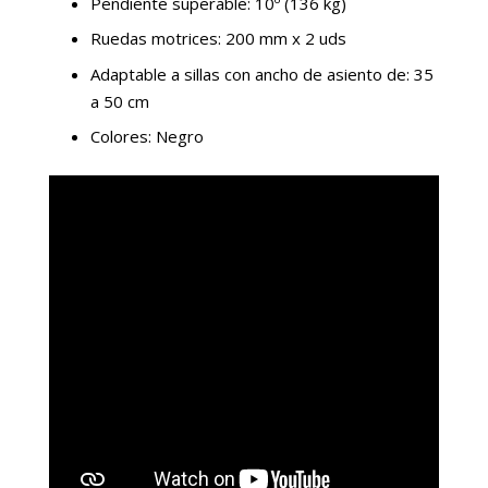
Pendiente superable: 10º (136 kg)
Ruedas motrices: 200 mm x 2 uds
Adaptable a sillas con ancho de asiento de: 35
a 50 cm
Colores: Negro