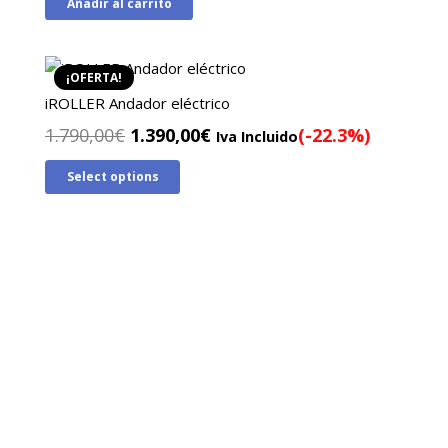
Añadir al carrito
¡OFERTA!
iROLLER Andador eléctrico
El
El
1.790,00
€
1.390,00
€
(-22.3%)
Iva Incluido
precio
precio
Select options
original
actual
era:
es:
1.790,00€.
1.390,00€.