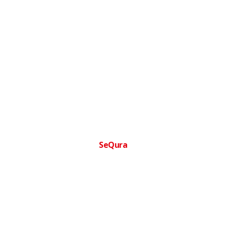
SeQura
Financia tu compra facilmente
Paga a plazos sin complicaciones · Aprobacion inmediata ·
Sin papeleos
Ofertas