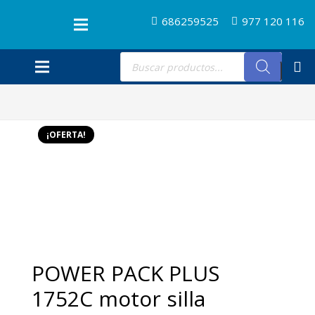
686259525
977 120 116
Búsqueda
de
productos
¡OFERTA!
POWER PACK PLUS
1752C motor silla