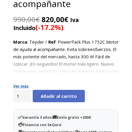
acompañante
El
El
990,00
€
820,00
€
Iva
precio
precio
(-17.2%)
Incluido
original
actual
era:
es:
Marca
: Teyder /
Ref
: PowerPack Plus 1752C Motor
990,00€.
820,00€.
de ayuda al acompañante. Evita sobreesfuerzos. El
más potente del mercado, hasta 300 W Fácil de
colocar. ¡En segundos! El motor más ligero. Nuevo
mando más completo y fácil de manejar. Adaptación
al 99% de las sillas. Resistente soporta hasta 159
kg.
Ver más
POWER
Añadir al carrito
PACK
PLUS
1752C
✅
🚚
Garantía 3 años
Envío gratis +200€
motor
💳
Financia con SeQura
silla
💬
🔒