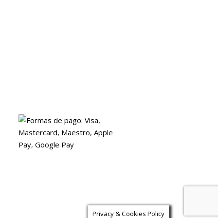
Blog
ENVIOS
Envio gratuito a Peninsula a partir de 200 EUR
Baleares y Canarias: consultar tarifas
Pague de forma facil y segura con
© 2025 Ofertas Ortopedia · Todos los derechos reservados · Tarragona,
Espana
Privacy & Cookies Policy