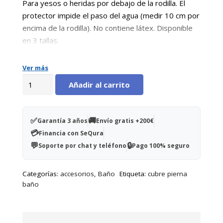
Para yesos o heridas por debajo de la rodilla. El
protector impide el paso del agua (medir 10 cm por
encima de la rodilla). No contiene látex. Disponible
en 3 tallas.
Ver más
Protector
Añadir al carrito
media
pierna
talla
✅
🚚
Garantía 3 años
Envío gratis +200€
S
💳
Financia con SeQura
(35-
💬
🔒
Soporte por chat y teléfono
Pago 100% seguro
40
cm
Categorías:
accesorios
,
Baño
Etiqueta:
cubre pierna
circunferencia)
baño
altura
1,65
-