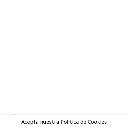
Quienes somos
Contacto
Politica de privacidad
Devoluciones y reembolsos
Aviso legal
Blog
ENVIOS
Envio gratuito a Peninsula a partir de 200 EUR
Baleares y Canarias: consultar tarifas
Pague de forma facil y segura con
Acepta nuestra Política de Cookies