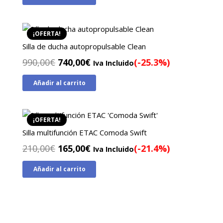
original
actual
era:
es:
129,00€.
79,00€.
¡OFERTA!
Silla de ducha autopropulsable Clean
El
El
990,00
€
740,00
€
(-25.3%)
Iva Incluido
precio
precio
Añadir al carrito
original
actual
era:
es:
990,00€.
740,00€.
¡OFERTA!
Silla multifunción ETAC Comoda Swift
El
El
210,00
€
165,00
€
(-21.4%)
Iva Incluido
precio
precio
Añadir al carrito
original
actual
era:
es:
210,00€.
165,00€.