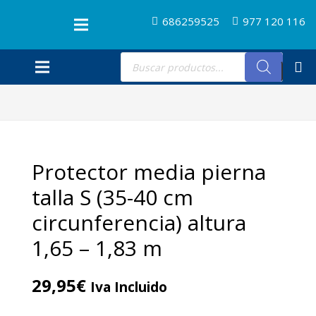
686259525
977 120 116
Búsqueda
de
productos
Protector media pierna
talla S (35-40 cm
circunferencia) altura
1,65 – 1,83 m
29,95
€
Iva Incluido