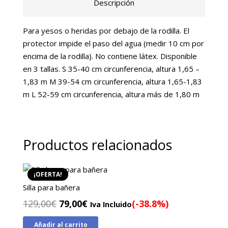
Descripción
1,83
m
Para yesos o heridas por debajo de la rodilla. El
cantidad
protector impide el paso del agua (medir 10 cm por
encima de la rodilla). No contiene látex. Disponible
en 3 tallas. S 35-40 cm circunferencia, altura 1,65 –
1,83 m M 39-54 cm circunferencia, altura 1,65-1,83
m L 52-59 cm circunferencia, altura más de 1,80 m
Productos relacionados
¡OFERTA!
Silla para bañera
El
El
129,00
€
79,00
€
(-38.8%)
Iva Incluido
precio
precio
Añadir al carrito