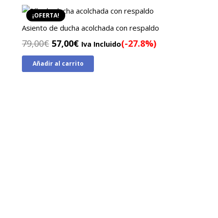
360,00€.
295,00€.
¡OFERTA!
Asiento de ducha acolchada con respaldo
El
El
79,00
€
57,00
€
(-27.8%)
Iva Incluido
precio
precio
Añadir al carrito
original
actual
era:
es:
79,00€.
57,00€.