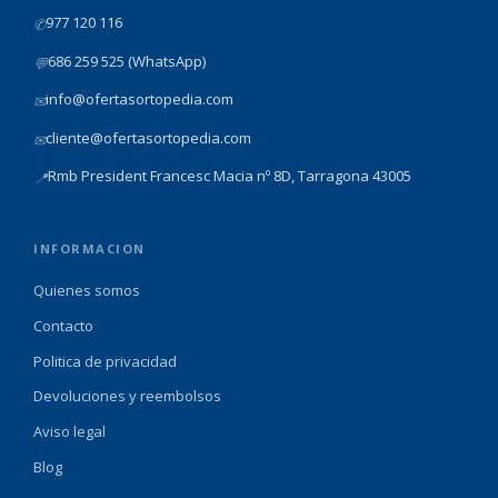
977 120 116
✆
686 259 525 (WhatsApp)
💬
info@ofertasortopedia.com
✉
cliente@ofertasortopedia.com
✉
Rmb President Francesc Macia nº 8D, Tarragona 43005
📍
INFORMACION
Quienes somos
Contacto
Politica de privacidad
Devoluciones y reembolsos
Aviso legal
Blog