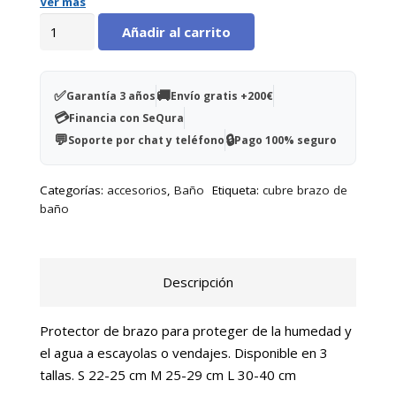
Ver más
Protector
Añadir al carrito
medio
brazo
talla
✅
🚚
Garantía 3 años
Envío gratis +200€
L
💳
Financia con SeQura
(30-
💬
🔒
Soporte por chat y teléfono
Pago 100% seguro
40
cm
Categorías:
accesorios
,
Baño
Etiqueta:
cubre brazo de
circunferencia)
baño
cantidad
Descripción
Protector de brazo para proteger de la humedad y
el agua a escayolas o vendajes. Disponible en 3
tallas. S 22-25 cm M 25-29 cm L 30-40 cm