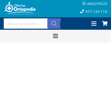
686259525
977 120 116
Búsqueda
de
productos