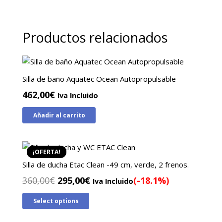
Productos relacionados
Silla de baño Aquatec Ocean Autopropulsable
462,00
€
Iva Incluido
Añadir al carrito
¡OFERTA!
Silla de ducha Etac Clean -49 cm, verde, 2 frenos.
El
El
360,00
€
295,00
€
(-18.1%)
Iva Incluido
precio
precio
Select options
original
actual
era:
es: