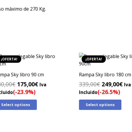
o máximo de 270 Kg.
¡OFERTA!
¡OFERTA!
mpa Sky libro 90 cm
Rampa Sky libro 180 cm
El
El
El
El
30,00
€
175,00
€
339,00
€
249,00
€
Iva
Iva
precio
precio
precio
pre
(-23.9%)
(-26.5%)
cluido
Incluido
original
actual
original
act
Select options
Select options
era:
es:
era:
es:
230,00€.
175,00€.
339,00€.
249