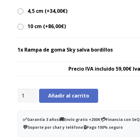
4,5 cm (+
34,00
€
)
10 cm (+
86,00
€
)
1x Rampa de goma Sky salva bordillos
Precio IVA incluido
59,00€
Iva
Rampa
Añadir al carrito
de
goma
Sky
✅
🚚
💳
Garantía 3 años
Envío gratis +200€
Financia con Se
salva
💬
🔒
Soporte por chat y teléfono
Pago 100% seguro
bordillos
cantidad