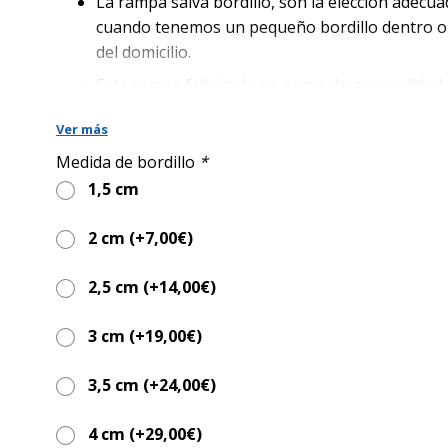
era:
es:
La rampa salva bordillo, son la elección adecua
89,00€.
59,00€.
cuando tenemos un pequeño bordillo dentro o
del domicilio.
Esta rampa fabricada en goma de gran calidad,
salvar bordillos de 1.5 hasta 4.5cm.
Ver más
Medida de bordillo
*
1,5 cm
2 cm (+
7,00
€
)
2,5 cm (+
14,00
€
)
3 cm (+
19,00
€
)
3,5 cm (+
24,00
€
)
4 cm (+
29,00
€
)