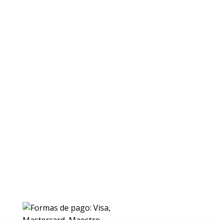
ENVIOS
Envio gratuito a Peninsula a partir de 200 EUR
Baleares y Canarias: consultar tarifas
Pague de forma facil y segura con