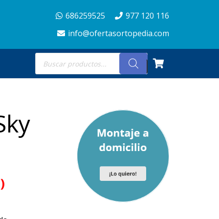
686259525
977 120 116
info@ofertasortopedia.com
Búsqueda
de
productos
Sky
)