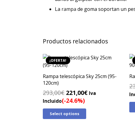
La
rampa
de goma soportan un pes
Productos relacionados
¡OFERTA!
Rampa telescópica Sky 25cm (95-
Ra
120cm)
2
El
El
293,00
€
221,00
€
Iva
In
precio
precio
(-24.6%)
Incluido
original
actual
Select options
era:
es:
293,00€.
221,00€.