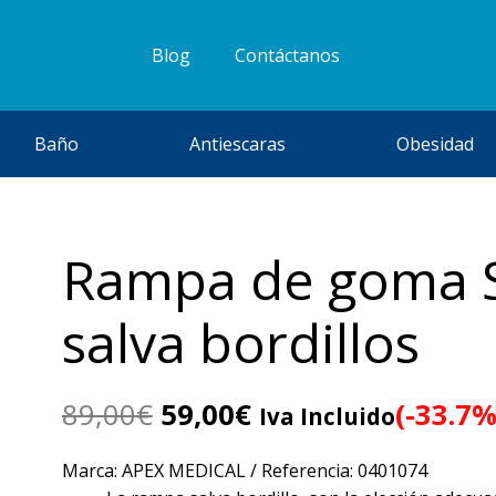
Blog
Contáctanos
Baño
Antiescaras
Obesidad
Rampa de goma 
salva bordillos
El
El
89,00
€
59,00
€
(-33.7%
Iva Incluido
precio
precio
original
actual
Marca: APEX MEDICAL / Referencia: 0401074