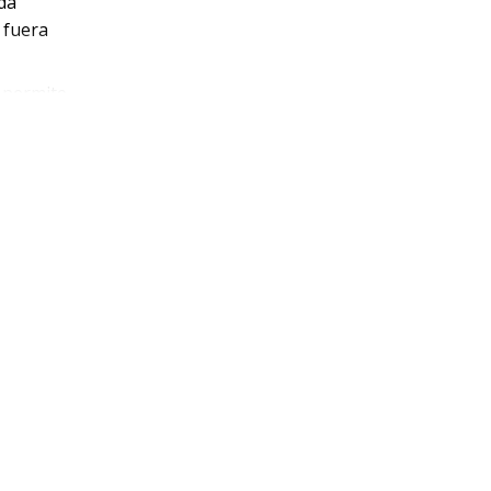
da
 fuera
 permite