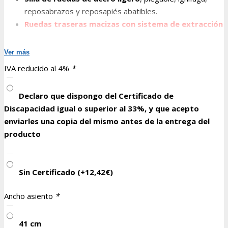
295,00€.
207,00€.
reposabrazos y reposapiés abatibles.
Ruedas traseras macizas con sistema de extracción
rápida (Quick Release)
Múltiples funciones.
Ver más
Fácil de usar y de transportar en cualquier vehículo.
IVA reducido al 4%
*
Confort, estabilidad y seguridad
Declaro que dispongo del Certificado de
Discapacidad igual o superior al 33%, y que acepto
enviarles una copia del mismo antes de la entrega del
producto
Sin Certificado (+
12,42
€
)
Ancho asiento
*
41 cm