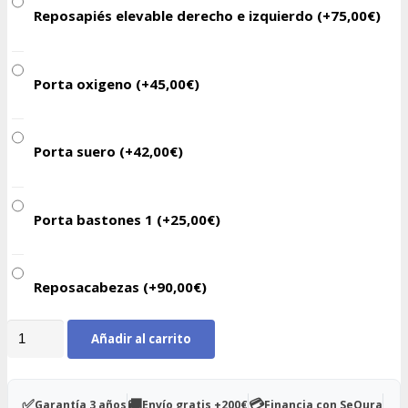
Reposapiés elevable derecho e izquierdo (+
75,00
€
)
Porta oxigeno (+
45,00
€
)
Porta suero (+
42,00
€
)
Porta bastones 1 (+
25,00
€
)
Reposacabezas (+
90,00
€
)
Silla
Añadir al carrito
de
acero
RAMBLA
✅
🚚
💳
Garantía 3 años
Envío gratis +200€
Financia con SeQura