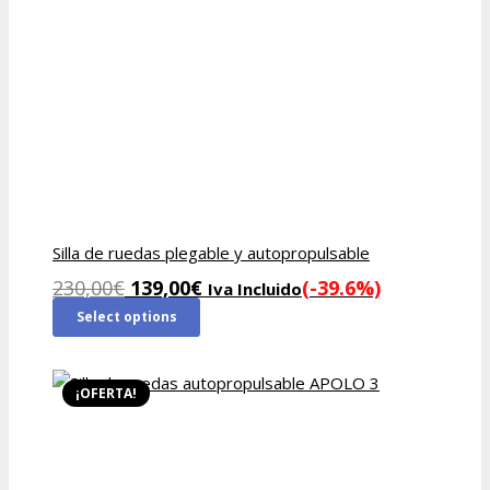
Silla de ruedas plegable y autopropulsable
El
El
230,00
€
139,00
€
(-39.6%)
Iva Incluido
precio
precio
Select options
original
actual
era:
es:
230,00€.
139,00€.
¡OFERTA!