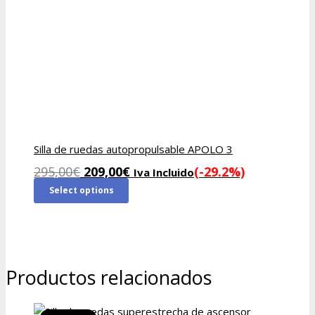
Silla de ruedas autopropulsable APOLO 3
El
El
295,00
€
209,00
€
(-29.2%)
Iva Incluido
precio
precio
Select options
original
actual
era:
es:
295,00€.
209,00€.
Productos relacionados