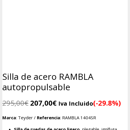
Silla de acero RAMBLA
autopropulsable
El
El
295,00
€
207,00
€
(-29.8%)
Iva Incluido
precio
precio
original
actual
Marca
: Teyder /
Referencia
: RAMBLA 1404SR
era:
es:
Silla de ruedas de acero ligero
, plegable, ignífuga,