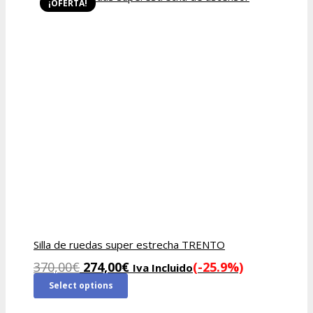
¡OFERTA!
Silla de ruedas super estrecha TRENTO
El
El
370,00
€
274,00
€
(-25.9%)
Iva Incluido
precio
precio
Select options
original
actual