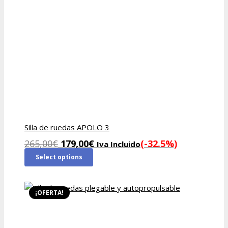
Silla de ruedas APOLO 3
El
El
265,00
€
179,00
€
(-32.5%)
Iva Incluido
precio
precio
Select options
original
actual
era:
es:
265,00€.
179,00€.
¡OFERTA!