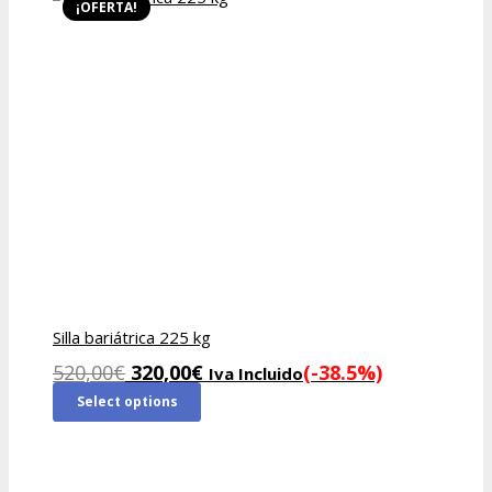
520,00€.
370,00€.
¡OFERTA!
Silla bariátrica 225 kg
El
El
520,00
€
320,00
€
(-38.5%)
Iva Incluido
precio
precio
Select options
original
actual
era:
es:
520,00€.
320,00€.