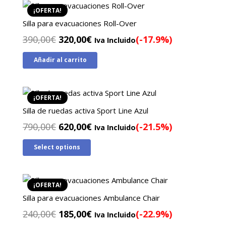
¡OFERTA!
Silla para evacuaciones Roll-Over
El
El
390,00
€
320,00
€
(-17.9%)
Iva Incluido
precio
precio
Añadir al carrito
original
actual
era:
es:
390,00€.
320,00€.
¡OFERTA!
Silla de ruedas activa Sport Line Azul
El
El
790,00
€
620,00
€
(-21.5%)
Iva Incluido
precio
precio
Select options
original
actual
era:
es:
790,00€.
620,00€.
¡OFERTA!
Silla para evacuaciones Ambulance Chair
El
El
240,00
€
185,00
€
(-22.9%)
Iva Incluido