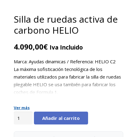
Silla de ruedas activa de
carbono HELIO
4.090,00
€
Iva Incluido
Marca: Ayudas dinamicas / Referencia: HELIO C2
La máxima sofisticación tecnológica de los
materiales utilizados para fabricar la silla de ruedas
plegable HELIO se usa también para fabricar los
coches de Formula 1.
Ver más
Silla
Añadir al carrito
de
ruedas