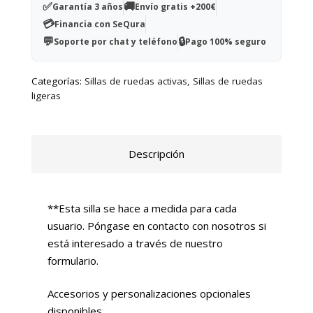
activa
✅
🚚
Garantía 3 años
Envío gratis +200€
de
💳
Financia con SeQura
carbono
💬
🔒
Soporte por chat y teléfono
Pago 100% seguro
HELIO
cantidad
Categorías:
Sillas de ruedas activas
,
Sillas de ruedas
ligeras
Descripción
**Esta silla se hace a medida para cada
usuario. Póngase en contacto con nosotros si
está interesado a través de nuestro
formulario.
Accesorios y personalizaciones opcionales
disponibles.