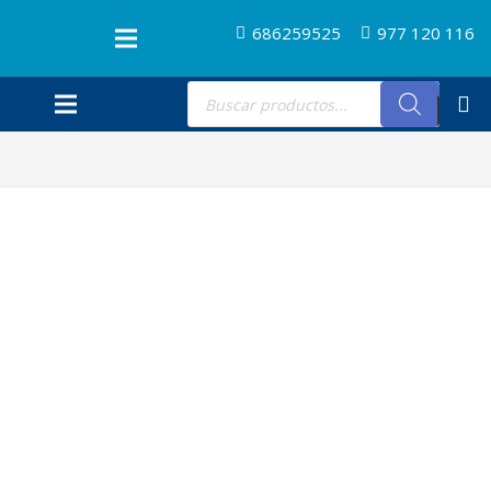
686259525
977 120 116
Búsqueda
de
productos