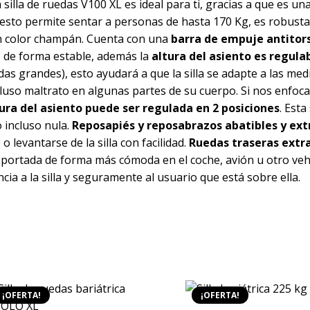
 silla de ruedas V100 XL es ideal para ti, gracias a que es un
 esto permite sentar a personas de hasta 170 Kg, es robusta
en color champán. Cuenta con una
barra de empuje antitor
o de forma estable, además la
altura del asiento es regula
s grandes), esto ayudará a que la silla se adapte a las med
cluso maltrato en algunas partes de su cuerpo. Si nos enfo
ura del asiento puede ser regulada en 2 posiciones
. Esta 
 incluso nula.
Reposapiés y reposabrazos abatibles y extr
 levantarse de la silla con facilidad.
Ruedas traseras extra
nsportada de forma más cómoda en el coche, avión u otro veh
ia a la silla y seguramente al usuario que está sobre ella.
¡OFERTA!
¡OFERTA!