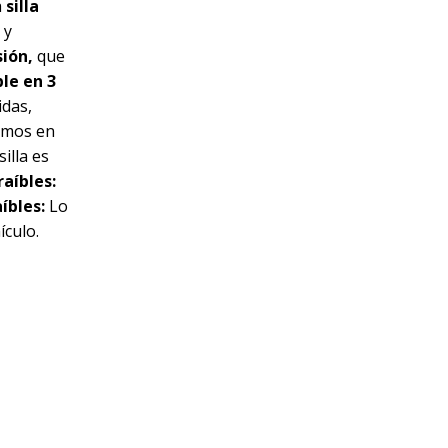
a
silla
 y
sión,
que
ble en 3
idas,
camos en
silla es
aíbles:
íbles:
Lo
ículo.