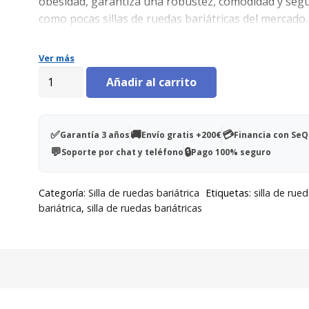
obesidad, garantiza una robustez, comodidad y seg
como pocas sillas de ruedas bariátricas del mercado.
Ver más
Silla
Añadir al carrito
de
ruedas
bariátrica
✅
🚚
💳
Garantía 3 años
Envío gratis +200€
Financia con Se
V100
💬
🔒
Soporte por chat y teléfono
Pago 100% seguro
XL
cantidad
Categoría:
Silla de ruedas bariátrica
Etiquetas:
silla de rue
bariátrica
,
silla de ruedas bariátricas