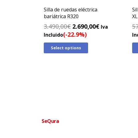
Silla de ruedas eléctrica
Si
bariátrica R320
XL
El
El
3.490,00
€
2.690,00
€
5
Iva
precio
precio
(-22.9%)
Incluido
In
original
actual
Select options
era:
es:
3.490,00€.
2.690,00€.
Financia tu compra facilmente
SeQura
Paga a plazos sin complicaciones · Aprobac