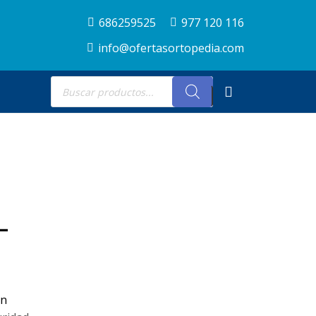
686259525
977 120 116
info@ofertasortopedia.com
Búsqueda
de
productos
L
on