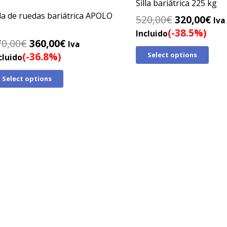
Silla bariátrica 225 kg
lla de ruedas bariátrica APOLO
El
El
520,00
€
320,00
€
Iva
precio
pre
(-38.5%)
Incluido
El
El
70,00
€
360,00
€
original
act
Iva
precio
precio
(-36.8%)
Select options
era:
es:
cluido
original
actual
520,00€.
320
Select options
era:
es:
570,00€.
360,00€.
ion inmediata · Sin papeleos