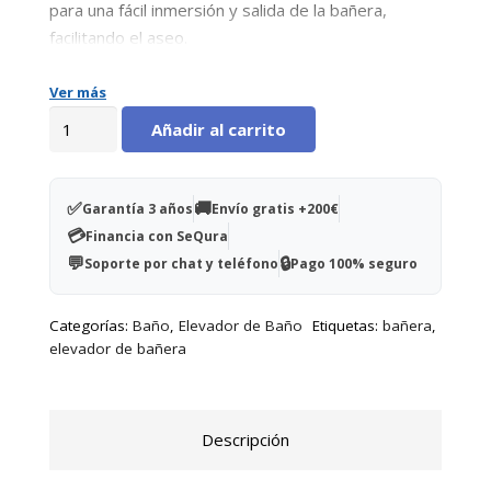
para una fácil inmersión y salida de la bañera,
facilitando el aseo.
Ver más
Silla
Añadir al carrito
eléctrica
para
bañera
✅
🚚
Garantía 3 años
Envío gratis +200€
cantidad
💳
Financia con SeQura
💬
🔒
Soporte por chat y teléfono
Pago 100% seguro
Categorías:
Baño
,
Elevador de Baño
Etiquetas:
bañera
,
elevador de bañera
Descripción