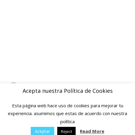
Aviso legal
Blog
ENVIOS
Envio gratuito a Peninsula a partir de 200 EUR
Baleares y Canarias: consultar tarifas
Pague de forma facil y segura con
Acepta nuestra Política de Cookies
Esta página web hace uso de cookies para mejorar tu
experiencia. asumimos que estas de acuerdo con nuestra
política
© 2025 Ofertas Ortopedia · Todos los derechos reservados · Tarragona,
Espana
Read More
Aceptar
Reject