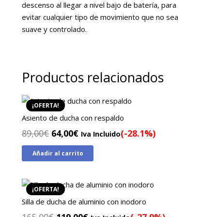
descenso al llegar a nivel bajo de batería, para
evitar cualquier tipo de movimiento que no sea
suave y controlado.
Productos relacionados
¡OFERTA!
Asiento de ducha con respaldo
El
El
89,00
€
64,00
€
(-28.1%)
Iva Incluido
precio
precio
Añadir al carrito
original
actual
era:
es:
89,00€.
64,00€.
¡OFERTA!
Silla de ducha de aluminio con inodoro
El
El