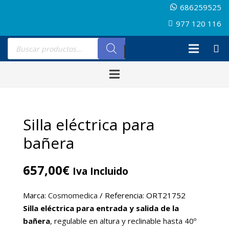
686259525
977 120 116
Búsqueda
de
productos
Silla eléctrica para
bañera
657,00
€
Iva Incluido
Marca:
Cosmomedica
/ Referencia: ORT21752
Silla eléctrica para entrada y salida de la
bañera
, regulable en altura y reclinable hasta 40º