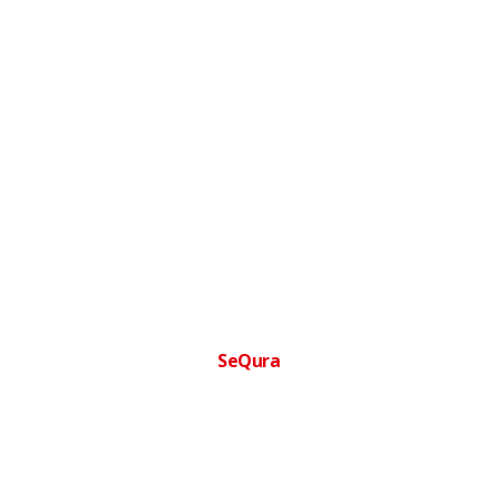
SeQura
Financia tu compra facilmente
Paga a plazos sin complicaciones · Aprobacion inmediata ·
Sin papeleos