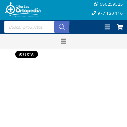
686259525
977 120 116
Búsqueda
de
productos
¡OFERTA!