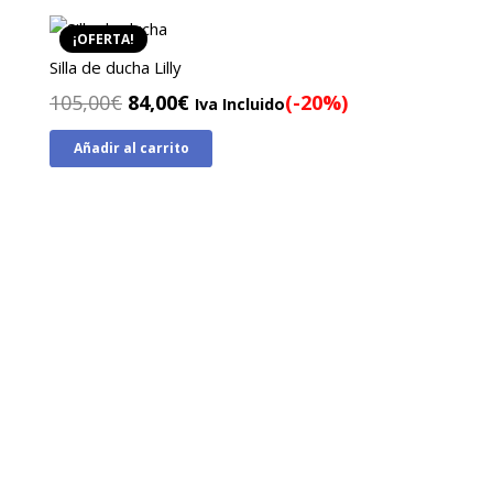
174,00€.
125,00€.
¡OFERTA!
Silla de ducha Lilly
El
El
105,00
€
84,00
€
(-20%)
Iva Incluido
precio
precio
Añadir al carrito
original
actual
era:
es:
105,00€.
84,00€.