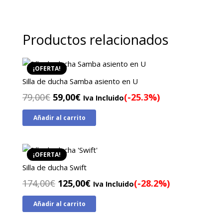
Productos relacionados
¡OFERTA!
Silla de ducha Samba asiento en U
El
El
79,00
€
59,00
€
(-25.3%)
Iva Incluido
precio
precio
Añadir al carrito
original
actual
era:
es:
79,00€.
59,00€.
¡OFERTA!
Silla de ducha Swift
El
El
174,00
€
125,00
€
(-28.2%)
Iva Incluido
precio
precio
Añadir al carrito
original
actual
era:
es: