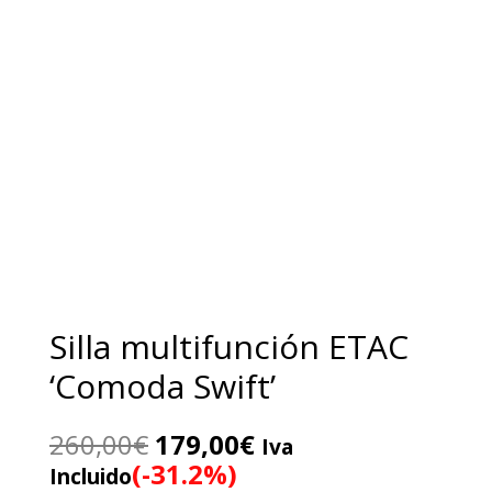
Silla multifunción ETAC
‘Comoda Swift’
El
El
260,00
€
179,00
€
Iva
precio
precio
(-31.2%)
Incluido