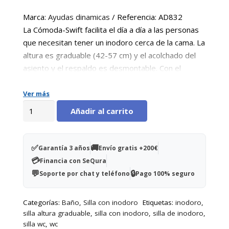
original
actual
era:
es:
Marca:
Ayudas dinamicas
/ Referencia: AD832
260,00€.
179,00€.
La Cómoda-Swift facilita el día a día a las personas
que necesitan tener un inodoro cerca de la cama. La
altura es graduable (42-57 cm) y el acolchado del
asiento y el respaldo es desmontable. Con el
acolchado tiene un diseño discreto y es cómoda de
usar para vestirse y desvestirse.
Ver más
Silla
Añadir al carrito
multifunción
ETAC
'Comoda
✅
🚚
Garantía 3 años
Envío gratis +200€
Swift'
💳
Financia con SeQura
cantidad
💬
🔒
Soporte por chat y teléfono
Pago 100% seguro
Categorías:
Baño
,
Silla con inodoro
Etiquetas:
inodoro
,
silla altura graduable
,
silla con inodoro
,
silla de inodoro
,
silla wc
,
wc