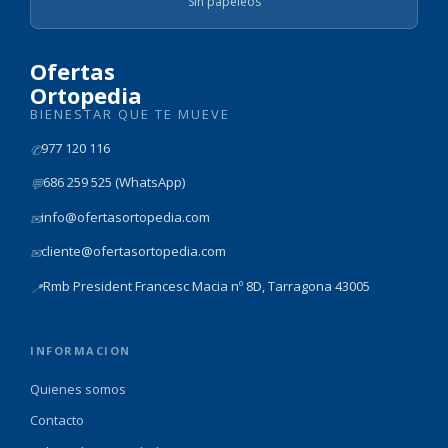
Sin papeleos
Ofertas
Ortopedia
BIENESTAR QUE TE MUEVE
977 120 116
✆
686 259 525 (WhatsApp)
💬
info@ofertasortopedia.com
✉
cliente@ofertasortopedia.com
✉
Rmb President Francesc Macia nº 8D, Tarragona 43005
📍
INFORMACION
Quienes somos
Contacto