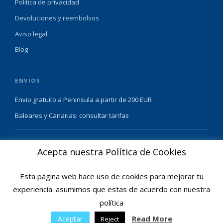
Politica de privacidad
Devoluciones y reembolsos
Aviso legal
Blog
ENVIOS
Envio gratuito a Peninsula a partir de 200 EUR
Baleares y Canarias: consultar tarifas
Pague de forma facil y segura con
Acepta nuestra Política de Cookies
Esta página web hace uso de cookies para mejorar tu
experiencia. asumimos que estas de acuerdo con nuestra
política
© 2025 Ofertas Ortopedia · Todos los derechos reservados · Tarragona,
Espana
Read More
Aceptar
Reject