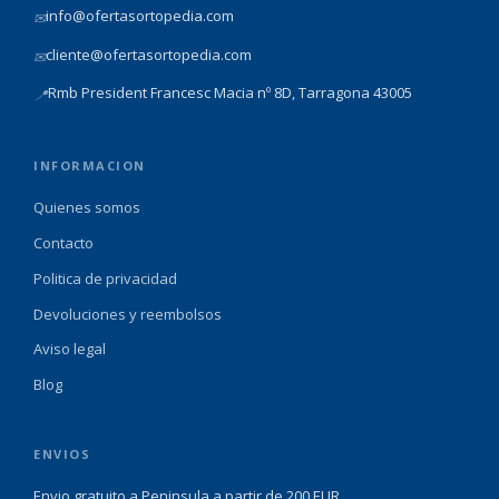
info@ofertasortopedia.com
✉
cliente@ofertasortopedia.com
✉
Rmb President Francesc Macia nº 8D, Tarragona 43005
📍
INFORMACION
Quienes somos
Contacto
Politica de privacidad
Devoluciones y reembolsos
Aviso legal
Blog
ENVIOS
Envio gratuito a Peninsula a partir de 200 EUR