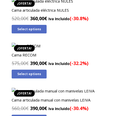
¡OFERTA!
Cama articulada eléctrica NULES
El
El
520,00
€
360,00
€
(-30.8%)
Iva Incluido
precio
precio
Select options
original
actual
era:
es:
520,00€.
360,00€.
¡OFERTA!
Cama RECOM
El
El
575,00
€
390,00
€
(-32.2%)
Iva Incluido
precio
precio
Select options
original
actual
era:
es:
575,00€.
390,00€.
¡OFERTA!
Cama articulada manual con manivelas LEIVA
El
El
560,00
€
390,00
€
(-30.4%)
Iva Incluido
precio
precio