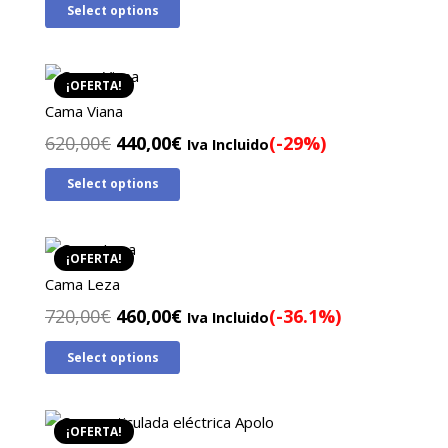
Select options
original
actual
era:
es:
560,00€.
390,00€.
¡OFERTA!
Cama Viana
El
El
620,00
€
440,00
€
(-29%)
Iva Incluido
precio
precio
Select options
original
actual
era:
es:
620,00€.
440,00€.
¡OFERTA!
Cama Leza
El
El
720,00
€
460,00
€
(-36.1%)
Iva Incluido
precio
precio
Select options
original
actual
era:
es:
720,00€.
460,00€.
¡OFERTA!