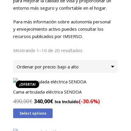
para mejorar la calidad de vida y proporcionar un
entorno más seguro y confortable en el hogar.
Para más información sobre autonomía personal
y envejecimiento activo puedes consultar los
recursos publicados por IMSERSO.
Ordenado
Mostrando 1–10 de 20 resultados
por
precio:
bajo
a
¡OFERTA!
alto
Cama articulada eléctrica SENDOA
El
El
490,00
€
340,00
€
(-30.6%)
Iva Incluido
precio
precio
Select options
original
actual
era:
es:
490,00€.
340,00€.