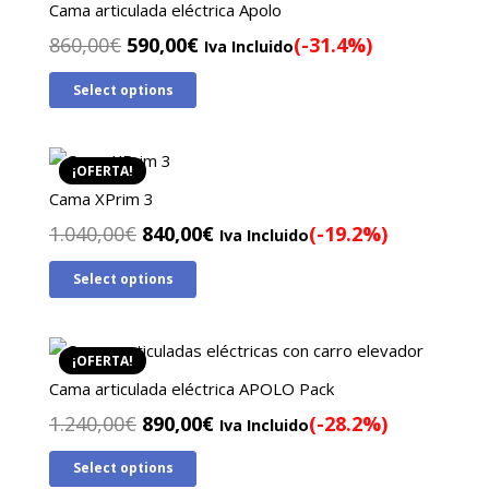
Cama articulada eléctrica Apolo
El
El
860,00
€
590,00
€
(-31.4%)
Iva Incluido
precio
precio
Select options
original
actual
era:
es:
860,00€.
590,00€.
¡OFERTA!
Cama XPrim 3
El
El
1.040,00
€
840,00
€
(-19.2%)
Iva Incluido
precio
precio
Select options
original
actual
era:
es:
1.040,00€.
840,00€.
¡OFERTA!
Cama articulada eléctrica APOLO Pack
El
El
1.240,00
€
890,00
€
(-28.2%)
Iva Incluido
precio
precio
Select options
original
actual