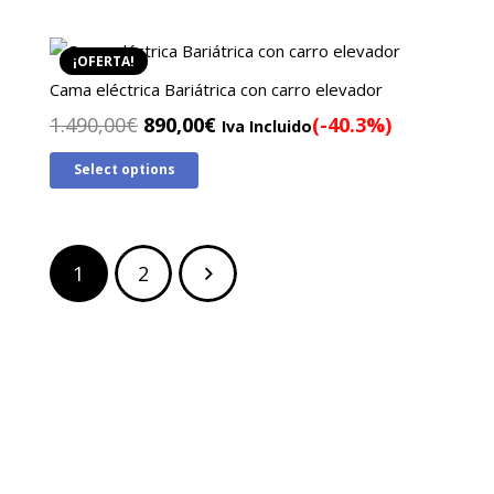
era:
es:
1.240,00€.
890,00€.
¡OFERTA!
Cama eléctrica Bariátrica con carro elevador
El
El
1.490,00
€
890,00
€
(-40.3%)
Iva Incluido
precio
precio
Select options
original
actual
era:
es:
1.490,00€.
890,00€.
Paginación
1
2
de
entradas