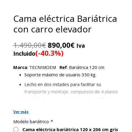
Cama eléctrica Bariátrica
con carro elevador
El
El
1.490,00
€
890,00
€
Iva
precio
precio
(-40.3%)
Incluido
original
actual
era:
es:
Marca
: TECNIMOEM
Ref
: Bariátrica 120 cm
1.490,00€.
890,00€.
Soporte máximo de usuario 350 kg.
Lecho en dos mitades para facilitar su
transporte y montaje, compuesto de 4 planos
y 3 articulaciones, en malla electro-soldada,
para colchón de 120 x 200 cm
Ver más
Dimensiones de la cama sin cabecero ni
Modelo bariátrico
*
piecero 120 x 206 cm
Cama eléctrica bariátrica 120 x 206 cm gris