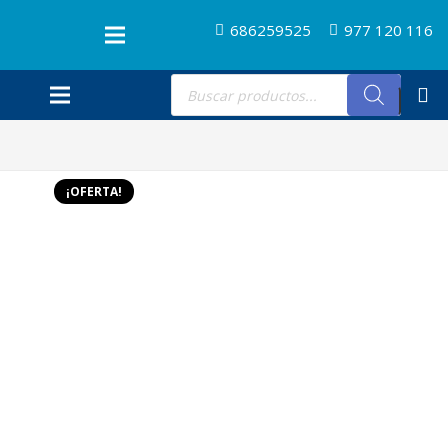
686259525
977 120 116
Búsqueda
de
productos
¡OFERTA!