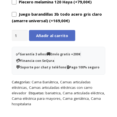
Piecero melamina 120 Haya (+
79,00
€
)
Juego barandillas 3b todo acero gris claro
(amarre universal) (+
169,00
€
)
Cama
Añadir al carrito
eléctrica
Bariátrica
con
✅
🚚
Garantía 3 años
Envío gratis +200€
carro
💳
Financia con SeQura
elevador
💬
🔒
Soporte por chat y teléfono
Pago 100% seguro
cantidad
Categorías:
Cama Bariátrica
,
Camas articuladas
eléctricas
,
Camas articuladas eléctricas con carro
elevador
Etiquetas:
bariatrica
,
Cama articulada eléctrica
,
Cama eléctrica para mayores
,
Cama geriátrica
,
Cama
hospitalaria