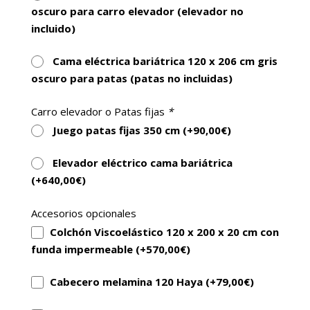
Distancia de seguridad de 30 mm entre
oscuro para carro elevador (elevador no
articulaciones y bastidor exterior.
incluido)
Carro elevador con elevación vertical: 38,5 a
77 cm (sin colchón)
Cama eléctrica bariátrica 120 x 206 cm gris
oscuro para patas (patas no incluidas)
Opción pata fija.
Carro elevador o Patas fijas
*
Juego patas fijas 350 cm (+
90,00
€
)
Elevador eléctrico cama bariátrica
(+
640,00
€
)
Accesorios opcionales
Colchón Viscoelástico 120 x 200 x 20 cm con
funda impermeable (+
570,00
€
)
Cabecero melamina 120 Haya (+
79,00
€
)