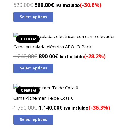
El
El
520,00
€
360,00
€
(-30.8%)
Iva Incluido
precio
precio
Select options
original
actual
era:
es:
520,00€.
360,00€.
¡OFERTA!
Cama articulada eléctrica APOLO Pack
El
El
1.240,00
€
890,00
€
(-28.2%)
Iva Incluido
precio
precio
Select options
original
actual
era:
es:
1.240,00€.
890,00€.
¡OFERTA!
Cama Alzheimer Teide Cota 0
El
El
1.790,00
€
1.140,00
€
(-36.3%)
Iva Incluido
precio
precio
Select options
original
actual
era:
es: