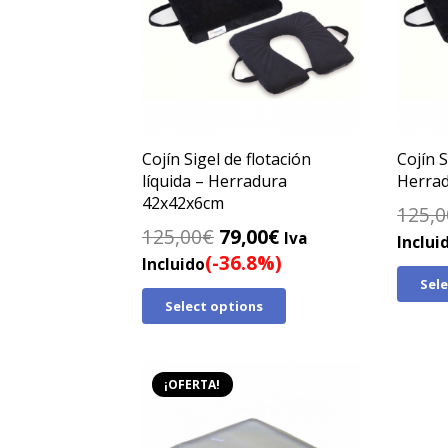
Cojín Sigel de flotación
Cojín S
líquida – Herradura
Herrad
42x42x6cm
125,0
El
El
125,00
€
79,00
€
Iva
Inclui
precio
precio
(-36.8%)
Incluido
original
actual
Sel
Select options
era:
es:
125,00€.
79,00€.
¡OFERTA!