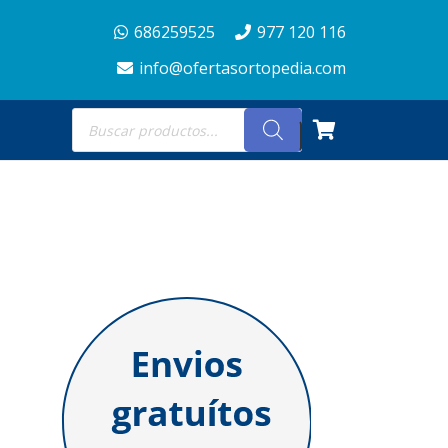
686259525
977 120 116
info@ofertasortopedia.com
Búsqueda
de
productos