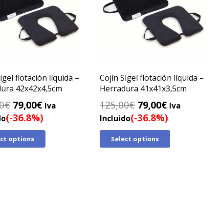
igel flotación líquida –
Cojín Sigel flotación líquida –
ura 42x42x4,5cm
Herradura 41x41x3,5cm
El
El
El
El
0
€
79,00
€
125,00
€
79,00
€
Iva
Iva
precio
precio
precio
precio
(-36.8%)
(-36.8%)
do
Incluido
original
actual
original
actual
ect options
Select options
era:
es:
era:
es:
125,00€.
79,00€.
125,00€.
79,00€.