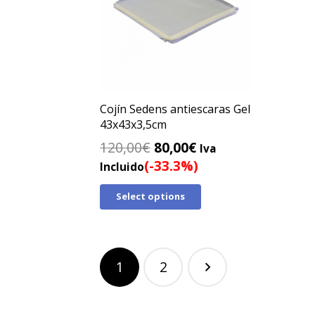
Cojín Sedens antiescaras Gel
43x43x3,5cm
El
El
120,00
€
80,00
€
Iva
precio
precio
(-33.3%)
Incluido
original
actual
Select options
era:
es:
120,00€.
80,00€.
Paginación
1
2
de
entradas