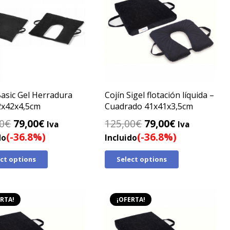
Basic Gel Herradura
Cojín Sigel flotación líquida –
2x42x4,5cm
Cuadrado 41x41x3,5cm
El
El
El
El
0
€
79,00
€
125,00
€
79,00
€
Iva
Iva
precio
precio
precio
precio
(-36.8%)
(-36.8%)
do
Incluido
original
actual
original
actual
ect options
Select options
era:
es:
era:
es:
125,00€.
79,00€.
125,00€.
79,00€.
RTA!
¡OFERTA!