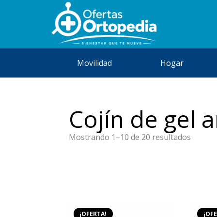
Movilidad
Hogar
Cojín de gel 
Orden
Mostrando 1–10 de 20 resultados
por
precio:
bajo
a
alto
¡OFERTA!
¡OFE