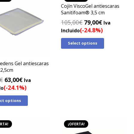
Cojín ViscoGel antiescaras
Sanitifoam® 3,5 cm
El
El
105,00
€
79,00
€
Iva
precio
precio
(-24.8%)
Incluido
original
actual
Select options
era:
es:
105,00€.
79,00€.
Sedens Gel antiescaras
x2,5cm
El
El
€
63,00
€
Iva
precio
precio
(-24.1%)
do
original
actual
ect options
era:
es:
83,00€.
63,00€.
RTA!
¡OFERTA!