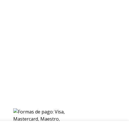
ENVIOS
Envio gratuito a Peninsula a partir de 200 EUR
Baleares y Canarias: consultar tarifas
Pague de forma facil y segura con