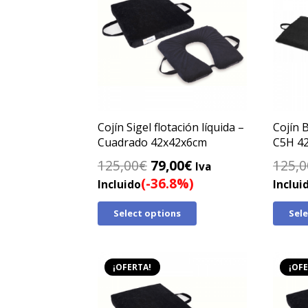
Cojín Sigel flotación líquida –
Cojín 
Cuadrado 42x42x6cm
C5H 4
El
El
125,00
€
79,00
€
125,0
Iva
precio
precio
(-36.8%)
Incluido
Inclui
original
actual
Select options
Sel
era:
es:
125,00€.
79,00€.
¡OFERTA!
¡OFE