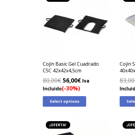
Cojín Basic Gel Cuadrado
Cojín 
C5C 42x42x4,5cm
40x40
El
El
80,00
€
56,00
€
83,00
Iva
precio
precio
(-30%)
Incluido
Inclui
original
actual
Select options
Sel
era:
es:
80,00€.
56,00€.
¡OFERTA!
¡OFE