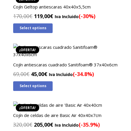
Cojín Geltop antiescaras 40x40x5,5cm
El
El
170,00
€
119,00
€
(-30%)
Iva Incluido
precio
precio
Select options
original
actual
era:
es:
170,00€.
119,00€.
¡OFERTA!
Cojín antiescaras cuadrado Sanitifoam® 37x40x6cm
El
El
69,00
€
45,00
€
(-34.8%)
Iva Incluido
precio
precio
Select options
original
actual
era:
es:
69,00€.
45,00€.
¡OFERTA!
Cojín de celdas de aire Basic Air 40x40x7cm
El
El
320,00
€
205,00
€
(-35.9%)
Iva Incluido