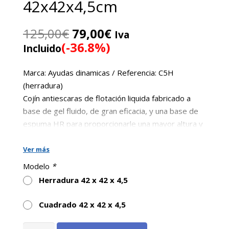
42x42x4,5cm
El
El
125,00
€
79,00
€
Iva
precio
precio
(-36.8%)
Incluido
original
actual
era:
es:
Marca: Ayudas dinamicas / Referencia: C5H
125,00€.
79,00€.
(herradura)
Cojín antiescaras de flotación liquida fabricado a
base de gel fluido, de gran eficacia, y una base de
espuma HR para proporcionarle una mayor altura y
tener un mejor reparto de las presiones. Cojín de
flotación líquida para prevenir la aparición de úlceras
Ver más
por presión.
Modelo
*
Para usuarios con riesgo de UPP (Úlcera por
Herradura 42 x 42 x 4,5
presión) Bajo a medio.
Paciente con riesgo de escara(s) bajo a medio
Cuadrado 42 x 42 x 4,5
en posición sentada sin trastorno severo de la
Cojín