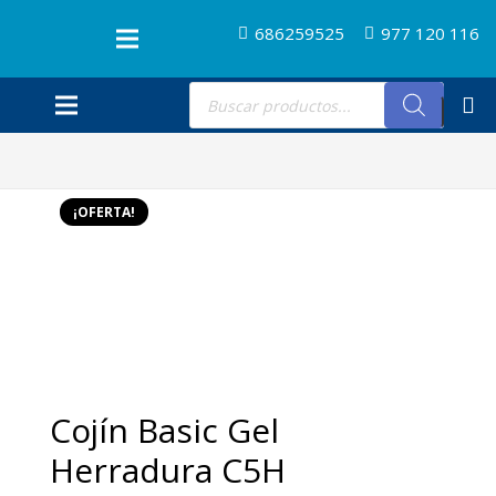
686259525
977 120 116
Búsqueda
de
productos
¡OFERTA!
Cojín Basic Gel
Herradura C5H