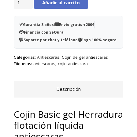
estabilidad.
Añadir al carrito
Basic
Gel
Características principales
Herradura
Previene la aparición de úlceras
✅
🚚
Garantía 3 años
Envío gratis +200€
C5H
💳
Genera confort, ayuda a mantener la postura
Financia con SeQura
42x42x4,5cm
💬
🔒
y absorber impactos
Soporte por chat y teléfono
Pago 100% seguro
cantidad
Proporciona frescor en las zonas de contacto
Categorías:
Antiescaras
,
Cojín de gel antiescaras
Peso máximo del paciente 100 kg
Etiquetas:
antiescaras
,
cojin antiescara
Funda con la parte inferior realizada con tejido
antideslizante, aumenta seguridad. Parte
superior con tratamiento retardante al fuego.
Descripción
Cojín Basic gel Herradura
flotación líquida
antiescaras