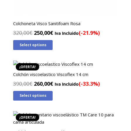
Colchoneta Visco Sanitifoam Rosa
El
El
320,00
€
250,00
€
(-21.9%)
Iva Incluido
precio
precio
Select options
original
actual
era:
es:
320,00€.
250,00€.
¡OFERTA!
Colchón viscoelastico Viscoflex 14 cm
El
El
390,00
€
260,00
€
(-33.3%)
Iva Incluido
precio
precio
Select options
original
actual
era:
es:
390,00€.
260,00€.
¡OFERTA!