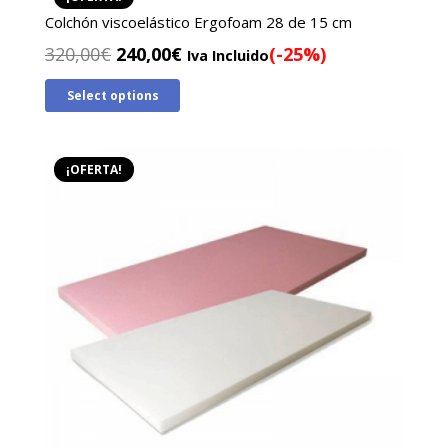
Colchón viscoelástico Ergofoam 28 de 15 cm
El
El
320,00
€
240,00
€
(-25%)
Iva Incluido
precio
precio
Select options
original
actual
era:
es:
320,00€.
240,00€.
¡OFERTA!