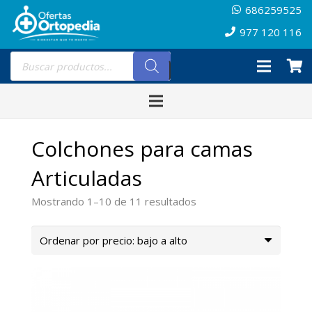
686259525
977 120 116
Búsqueda
de
productos
Colchones para camas
Articuladas
Ordenado
Mostrando 1–10 de 11 resultados
por
precio:
bajo
a
alto