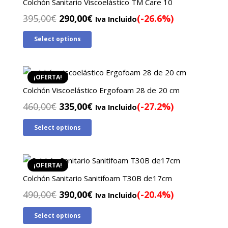
Colchón Sanitario Viscoelástico TM Care 10
El
El
395,00
€
290,00
€
(-26.6%)
Iva Incluido
precio
precio
Select options
original
actual
era:
es:
395,00€.
290,00€.
¡OFERTA!
Colchón Viscoelástico Ergofoam 28 de 20 cm
El
El
460,00
€
335,00
€
(-27.2%)
Iva Incluido
precio
precio
Select options
original
actual
era:
es:
460,00€.
335,00€.
¡OFERTA!
Colchón Sanitario Sanitifoam T30B de17cm
El
El
490,00
€
390,00
€
(-20.4%)
Iva Incluido
precio
precio
Select options
original
actual