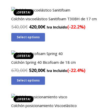
era:
es:
490,00€.
390,00€.
¡OFERTA!
Colchón viscoelástico Sanitifoam T30BH de 17 cm
El
El
540,00
€
420,00
€
(-22.2%)
Iva Incluido
precio
precio
Select options
original
actual
era:
es:
540,00€.
420,00€.
¡OFERTA!
Colchón Spring 40 Bicofoam de 18 cm
El
El
670,00
€
520,00
€
(-22.4%)
Iva Incluido
precio
precio
Select options
original
actual
era:
es:
670,00€.
520,00€.
¡OFERTA!
Colchón posicionamiento Viscoelástico