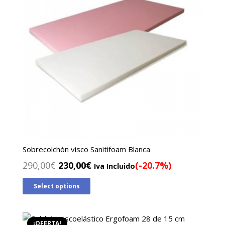
Sobrecolchón visco Sanitifoam Blanca
El
El
290,00
€
230,00
€
(-20.7%)
Iva Incluido
precio
precio
Select options
original
actual
era:
es:
290,00€.
230,00€.
¡OFERTA!