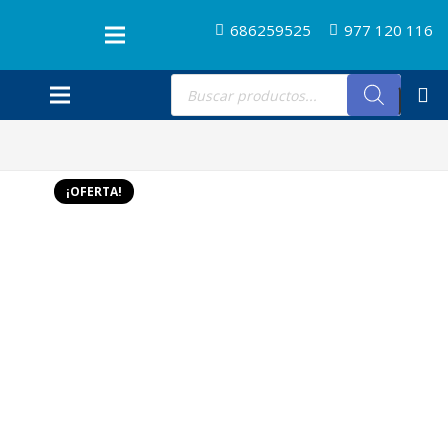
686259525
977 120 116
Búsqueda
de
productos
¡OFERTA!