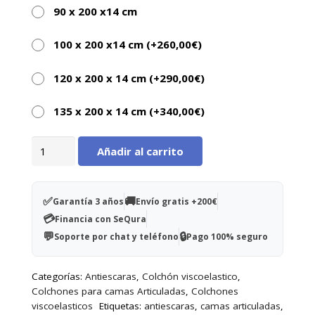
de trapecios.
90 x 200 x14 cm
Canales de circulación de aire facilitando la
100 x 200 x14 cm (+
260,00
€
)
oxigenación de la piel.
Con funda integral de poliuretano.
120 x 200 x 14 cm (+
290,00
€
)
135 x 200 x 14 cm (+
340,00
€
)
Colchón
Añadir al carrito
viscoelastico
Viscoflex
14
✅
🚚
Garantía 3 años
Envío gratis +200€
cm
💳
Financia con SeQura
cantidad
💬
🔒
Soporte por chat y teléfono
Pago 100% seguro
Categorías:
Antiescaras
,
Colchón viscoelastico
,
Colchones para camas Articuladas
,
Colchones
viscoelasticos
Etiquetas:
antiescaras
,
camas articuladas
,