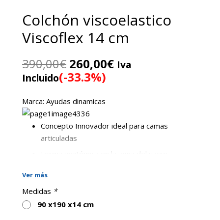
Colchón viscoelastico
Viscoflex 14 cm
El
El
390,00
€
260,00
€
Iva
precio
precio
(-33.3%)
Incluido
original
actual
era:
es:
Marca: Ayudas dinamicas
390,00€.
260,00€.
Concepto Innovador ideal para camas
articuladas
Forma anatómica en la zona del sacro
Colchón de espuma viscoelástica moldeada
Ver más
con efecto memoria.
Medidas
*
Inserto en espuma HR.
90 x190 x14 cm
Esquinas redondeadas ideal para la colocación