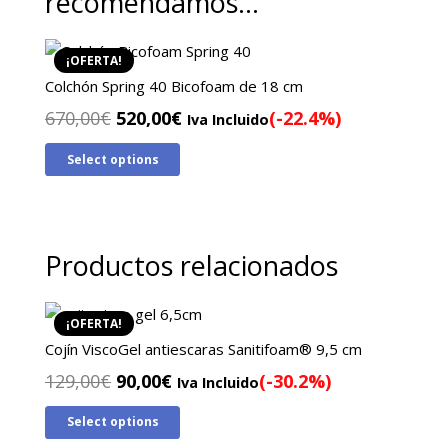
recomendamos…
¡OFERTA!
Colchón Spring 40 Bicofoam de 18 cm
El
El
670,00
€
520,00
€
(-22.4%)
Iva Incluido
precio
precio
Select options
original
actual
era:
es:
670,00€.
520,00€.
Productos relacionados
¡OFERTA!
Cojín ViscoGel antiescaras Sanitifoam® 9,5 cm
El
El
129,00
€
90,00
€
(-30.2%)
Iva Incluido
precio
precio
Select options
original
actual