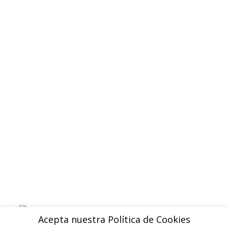
Quienes somos
Contacto
Politica de privacidad
Devoluciones y reembolsos
Aviso legal
Blog
ENVIOS
Envio gratuito a Peninsula a partir de 200 EUR
Baleares y Canarias: consultar tarifas
Pague de forma facil y segura con
Acepta nuestra Política de Cookies