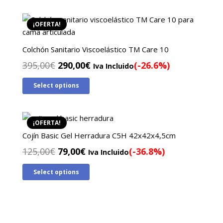
era:
es:
129,00€.
90,00€.
¡OFERTA!
Colchón Sanitario Viscoelástico TM Care 10
El
El
395,00
€
290,00
€
(-26.6%)
Iva Incluido
precio
precio
Select options
original
actual
era:
es:
395,00€.
290,00€.
¡OFERTA!
Cojín Basic Gel Herradura C5H 42x42x4,5cm
El
El
125,00
€
79,00
€
(-36.8%)
Iva Incluido
precio
precio
Select options
original
actual
era:
es:
125,00€.
79,00€.