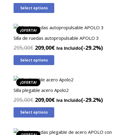
precio
precio
Select options
original
actual
era:
es:
295,00€.
207,00€.
¡OFERTA!
Silla de ruedas autopropulsable APOLO 3
El
El
295,00
€
209,00
€
(-29.2%)
Iva Incluido
precio
precio
Select options
original
actual
era:
es:
295,00€.
209,00€.
¡OFERTA!
Silla plegable acero Apolo2
El
El
295,00
€
209,00
€
(-29.2%)
Iva Incluido
precio
precio
Select options
original
actual
era:
es:
295,00€.
209,00€.
¡OFERTA!