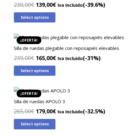
El
El
230,00
€
139,00
€
(-39.6%)
Iva Incluido
precio
precio
Select options
original
actual
era:
es:
230,00€.
139,00€.
¡OFERTA!
Silla de ruedas plegable con reposapiés elevables
El
El
239,00
€
165,00
€
(-31%)
Iva Incluido
precio
precio
Select options
original
actual
era:
es:
239,00€.
165,00€.
¡OFERTA!
Silla de ruedas APOLO 3
El
El
265,00
€
179,00
€
(-32.5%)
Iva Incluido
precio
precio
Select options
original
actual
era:
es: