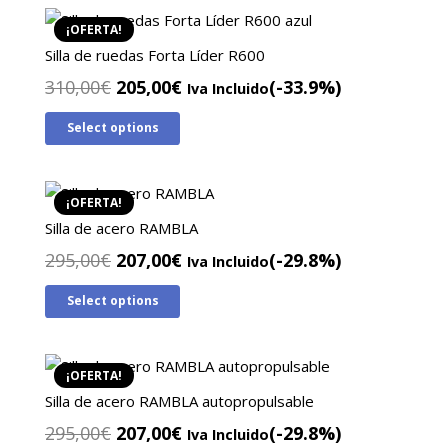
265,00€.
179,00€.
¡OFERTA!
Silla de ruedas Forta Líder R600
El
El
310,00
€
205,00
€
(-33.9%)
Iva Incluido
precio
precio
Select options
original
actual
era:
es:
310,00€.
205,00€.
¡OFERTA!
Silla de acero RAMBLA
El
El
295,00
€
207,00
€
(-29.8%)
Iva Incluido
precio
precio
Select options
original
actual
era:
es:
295,00€.
207,00€.
¡OFERTA!
Silla de acero RAMBLA autopropulsable
El
El
295,00
€
207,00
€
(-29.8%)
Iva Incluido