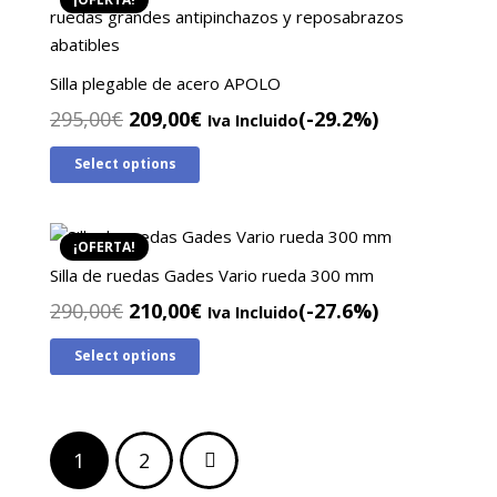
Silla plegable de acero APOLO
El
El
295,00
€
209,00
€
(-29.2%)
Iva Incluido
precio
precio
Select options
original
actual
era:
es:
295,00€.
209,00€.
¡OFERTA!
Silla de ruedas Gades Vario rueda 300 mm
El
El
290,00
€
210,00
€
(-27.6%)
Iva Incluido
precio
precio
Select options
original
actual
era:
es:
290,00€.
210,00€.
Paginación
1
2
de