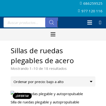
686259525
977 120 116
Búsqueda
de
productos
Sillas de ruedas
plegables de acero
Ordenado
Mostrando 1–10 de 18 resultados
por
precio:
bajo
a
¡OFERTA!
alto
Silla de ruedas plegable y autopropulsable