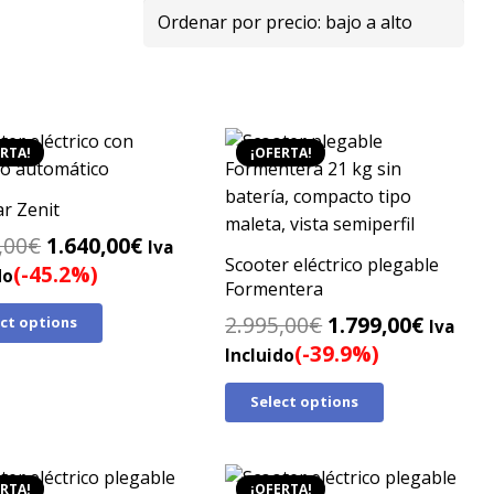
RTA!
¡OFERTA!
ar Zenit
El
El
,00
€
1.640,00
€
Iva
Scooter eléctrico plegable
precio
precio
(-45.2%)
do
Formentera
original
actual
El
El
2.995,00
€
1.799,00
€
ect options
era:
es:
Iva
precio
precio
(-39.9%)
2.995,00€.
1.640,00€.
Incluido
original
actual
Select options
era:
es:
2.995,00€.
1.799,0
RTA!
¡OFERTA!