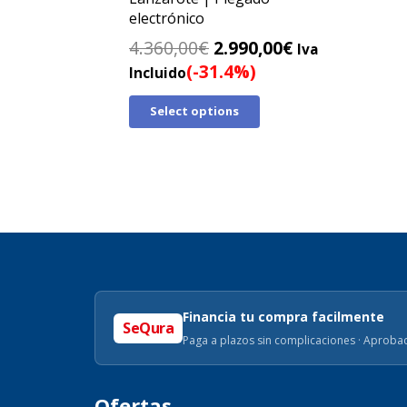
electrónico
El
El
4.360,00
€
2.990,00
€
Iva
precio
precio
(-31.4%)
Incluido
original
actual
Select options
era:
es:
4.360,00€.
2.990,00€.
Financia tu compra facilmente
SeQura
Paga a plazos sin complicaciones · Aprobac
Ofertas