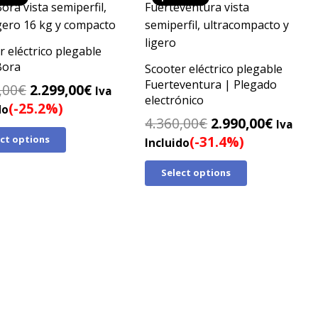
r eléctrico plegable
Bora
Scooter eléctrico plegable
Fuerteventura | Plegado
El
El
,00
€
2.299,00
€
Iva
electrónico
precio
precio
(-25.2%)
do
El
El
4.360,00
€
2.990,00
€
original
actual
Iva
precio
precio
(-31.4%)
ect options
era:
es:
Incluido
original
actual
3.075,00€.
2.299,00€.
Select options
era:
es:
4.360,00€.
2.990,0