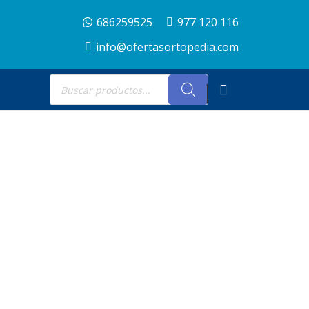
686259525
977 120 116
info@ofertasortopedia.com
Búsqueda
de
productos