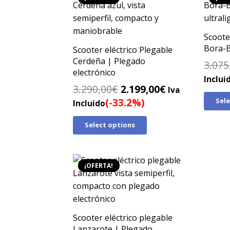
Scoote
Bora-
Scooter eléctrico Plegable
Cerdeña | Plegado
3.075
electrónico
Inclui
El
El
3.290,00
€
2.199,00
€
Iva
precio
precio
(-33.2%)
Sel
Incluido
original
actual
Select options
era:
es:
3.290,00€.
2.199,00€.
¡OFERTA!
Scooter eléctrico plegable
Lanzarote | Plegado