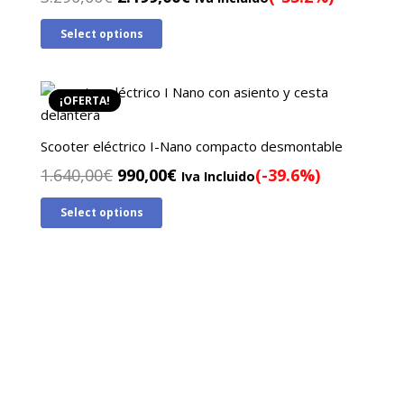
precio
precio
Select options
original
actual
era:
es:
3.290,00€.
2.199,00€.
¡OFERTA!
Scooter eléctrico I-Nano compacto desmontable
El
El
1.640,00
€
990,00
€
(-39.6%)
Iva Incluido
precio
precio
Select options
original
actual
era:
es:
1.640,00€.
990,00€.