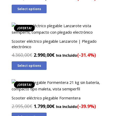
precio
precio
Select options
original
actual
era:
es:
4.360,00€.
2.990,00€.
¡OFERTA!
Scooter eléctrico plegable Lanzarote | Plegado
electrónico
El
El
4.360,00
€
2.990,00
€
(-31.4%)
Iva Incluido
precio
precio
Select options
original
actual
era:
es:
4.360,00€.
2.990,00€.
¡OFERTA!
Scooter eléctrico plegable Formentera
El
El
2.995,00
€
1.799,00
€
(-39.9%)
Iva Incluido
precio
precio