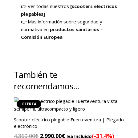
👉 Ver todas nuestros
[scooters eléctricos
plegables]
👉 Más información sobre seguridad y
normativa en
productos sanitarios –
Comisión Europea
También te
recomendamos…
¡OFERTA!
Scooter eléctrico plegable Fuerteventura | Plegado
electrónico
El
El
4.360,00
€
2.990,00
€
(-31.4%)
Iva Incluido