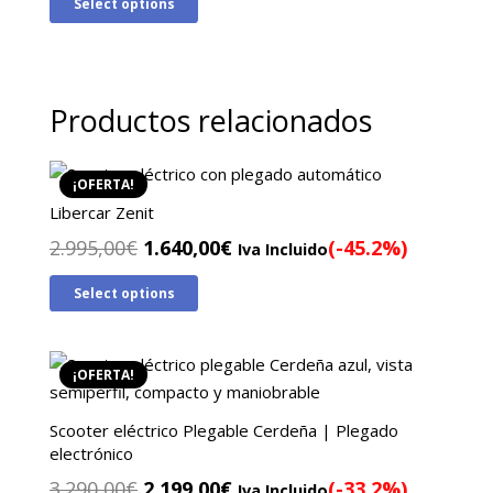
Select options
original
actual
era:
es:
2.995,00€.
1.799,00€.
Productos relacionados
¡OFERTA!
Libercar Zenit
El
El
2.995,00
€
1.640,00
€
(-45.2%)
Iva Incluido
precio
precio
Select options
original
actual
era:
es:
2.995,00€.
1.640,00€.
¡OFERTA!
Scooter eléctrico Plegable Cerdeña | Plegado
electrónico
El
El
3.290,00
€
2.199,00
€
(-33.2%)
Iva Incluido