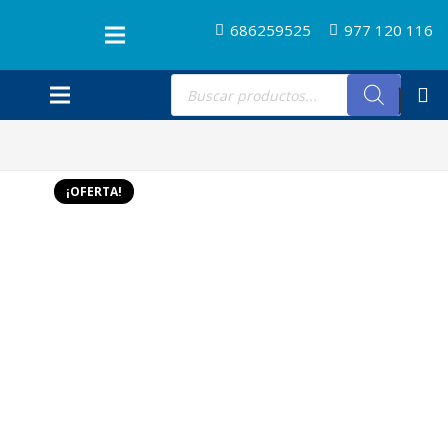
686259525
977 120 116
Búsqueda
de
productos
¡OFERTA!