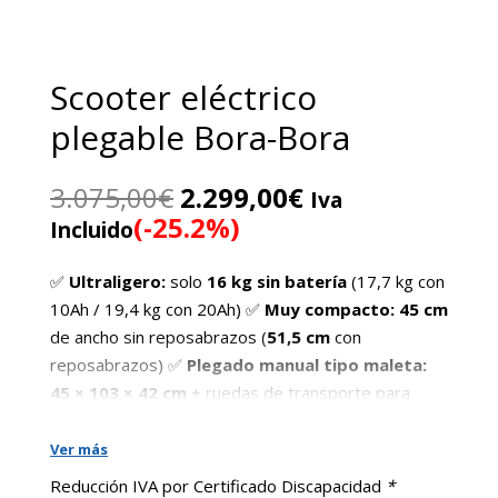
Scooter eléctrico
plegable Bora-Bora
El
El
3.075,00
€
2.299,00
€
Iva
precio
precio
(-25.2%)
Incluido
original
actual
era:
es:
✅
Ultraligero:
solo
16 kg sin batería
(17,7 kg con
3.075,00€.
2.299,00€.
10Ah / 19,4 kg con 20Ah) ✅
Muy compacto:
45 cm
de ancho sin reposabrazos (
51,5 cm
con
reposabrazos) ✅
Plegado manual tipo maleta:
45 × 103 × 42 cm
+ ruedas de transporte para
arrastrarlo ✅
Motor 120 W
y velocidad máxima
7
km/h
✅
Batería de litio extraíble:
10 Ah o 20 Ah
Ver más
✅
Autonomía:
10–15 km (10Ah)
/
20–25 km
Reducción IVA por Certificado Discapacidad
*