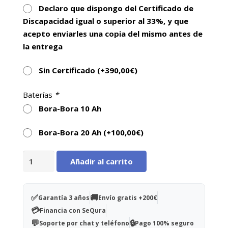
(20Ah)
✅
Ideal para espacios reducidos:
Declaro que dispongo del Certificado de
profundidad compacta
103 cm
(con antivuelcos) ✅
Discapacidad igual o superior al 33%, y que
Reposabrazos abatibles y extraíbles
+ cojines
acepto enviarles una copia del mismo antes de
extraíbles ✅
Luz LED delantera
y panel de control
la entrega
intuitivo con indicador de batería ✅ Soporta hasta
125 kg
+
desconexión del motor
para moverlo
Sin Certificado (+
390,00
€
)
sin resistencia
Baterías
*
👉 Ver más scooters eléctricos
Bora-Bora 10 Ah
Bora-Bora 20 Ah (+
100,00
€
)
Scooter
Añadir al carrito
eléctrico
plegable
Bora-
✅
🚚
Garantía 3 años
Envío gratis +200€
Bora
💳
Financia con SeQura
cantidad
💬
🔒
Soporte por chat y teléfono
Pago 100% seguro