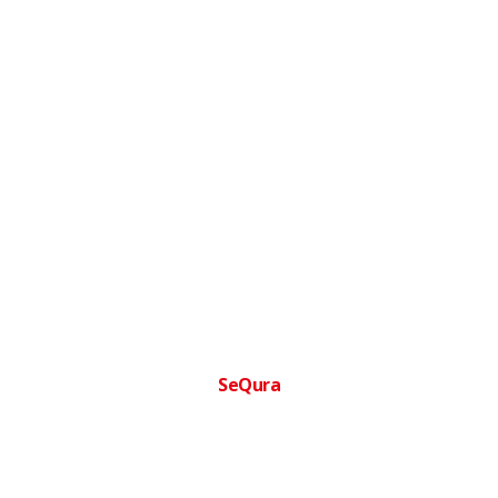
SeQura
Financia tu compra facilmente
Paga a plazos sin complicaciones · Aprobacion inmediata ·
Sin papeleos