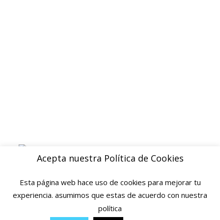
Devoluciones y reembolsos
Aviso legal
Blog
ENVIOS
Envio gratuito a Peninsula a partir de 200 EUR
Baleares y Canarias: consultar tarifas
Pague de forma facil y segura con
Acepta nuestra Política de Cookies
Esta página web hace uso de cookies para mejorar tu
experiencia. asumimos que estas de acuerdo con nuestra
política
© 2025 Ofertas Ortopedia · Todos los derechos reservados · Tarragona,