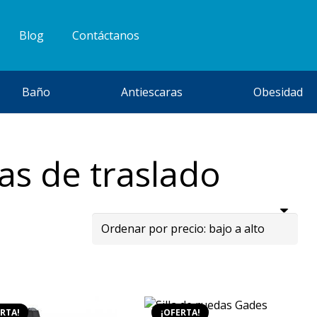
Blog
Contáctanos
Baño
Antiescaras
Obesidad
das de traslado
RTA!
¡OFERTA!