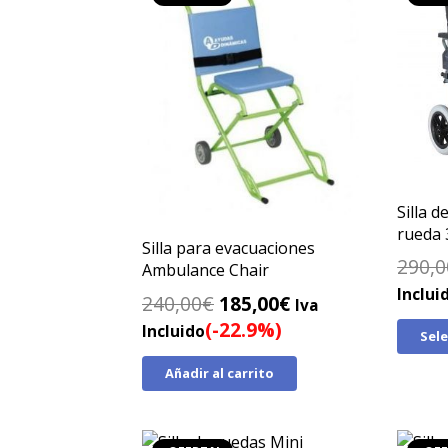
Silla 
rueda
Silla para evacuaciones
290,0
Ambulance Chair
Inclui
El
El
240,00
€
185,00
€
Iva
precio
precio
(-22.9%)
Incluido
Sel
original
actual
Añadir al carrito
era:
es:
240,00€.
185,00€.