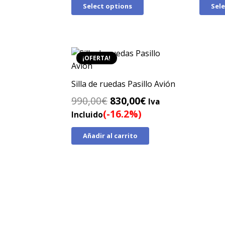
Select options
Sel
era:
es:
450,00€.
330,00€.
¡OFERTA!
Silla de ruedas Pasillo Avión
El
El
990,00
€
830,00
€
Iva
precio
precio
(-16.2%)
Incluido
original
actual
Añadir al carrito
era:
es:
990,00€.
830,00€.