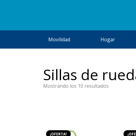
Movilidad
Hogar
Sillas de rue
Ordenado
Mostrando los 10 resultados
por
precio:
bajo
a
alto
¡OFERTA!
¡OFE