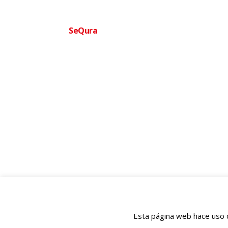
Financia tu compra facilmente
SeQura
Paga a plazos sin complicaciones · Aprobac
Ofertas
Ortopedia
BIENESTAR QUE TE MUEVE
977 120 116
✆
686 259 525 (WhatsApp)
💬
info@ofertasortopedia.com
✉
cliente@ofertasortopedia.com
✉
Rmb President Francesc Macia nº 8D, Tarragona 43005
📍
Esta página web hace uso d