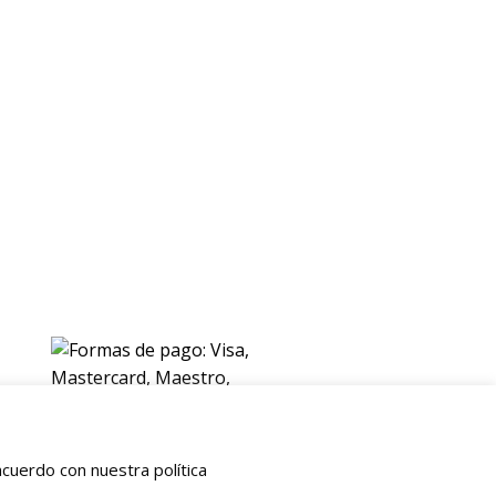
ENVIOS
Envio gratuito a Peninsula a partir de 200 EUR
Baleares y Canarias: consultar tarifas
Pague de forma facil y segura con
cuerdo con nuestra política