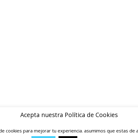
ion inmediata · Sin papeleos
INFORMACION
Quienes somos
Contacto
Politica de privacidad
Devoluciones y reembolsos
Aviso legal
Blog
Acepta nuestra Política de Cookies
e cookies para mejorar tu experiencia. asumimos que estas de a
© 2025 Ofertas Ortopedia · Todos los derechos reservados · Tarragona, Espana