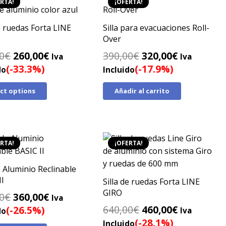
RTA!
¡OFERTA!
de ruedas Forta LINE
Silla para evacuaciones Roll-
Over
El
El
El
El
0
€
260,00
€
390,00
€
320,00
€
Iva
Iva
precio
precio
precio
precio
(-33.3%)
(-17.9%)
do
Incluido
original
actual
original
actual
ect options
Añadir al carrito
era:
es:
era:
es:
390,00€.
260,00€.
390,00€.
320,00€.
RTA!
¡OFERTA!
e Aluminio Reclinable
II
Silla de ruedas Forta LINE
GIRO
El
El
0
€
360,00
€
Iva
El
El
precio
precio
640,00
€
460,00
€
(-26.5%)
Iva
do
precio
precio
original
actual
(-28.1%)
Incluido