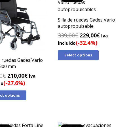
Silla de ruedas Gades Vario
autopropulsable
El
El
339,00
€
229,00
€
Iva
precio
precio
(-32.4%)
Incluido
original
actual
Select options
era:
es:
de ruedas Gades Vario
339,00€.
229,00€.
 300 mm
El
El
0
€
210,00
€
Iva
precio
precio
(-27.6%)
do
original
actual
ect options
era:
es:
290,00€.
210,00€.