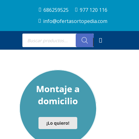
686259525
977 120 116
info@ofertasortopedia.com
Búsqueda
de
productos