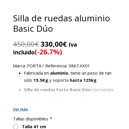
Silla de ruedas aluminio
Basic Dúo
El
El
450,00
€
330,00
€
Iva
precio
precio
(-26.7%)
Incluido
original
actual
era:
es:
Marca: FORTA / Referencia: 3867.XX01
450,00€.
330,00€.
Fabricada en
aluminio
, tiene un peso de tan
sólo
15.5Kg
y soporta
hasta 125kg
.
Silla de ruedas Forta Basic Dúo
con ruedas
traseras de 600mm y de 250mm
intercambiables.
Ver más
Sistema de extracción rápida de ruedas
Tallas disponibles
*
traseras (Quick release) incluido
Talla 41 cm