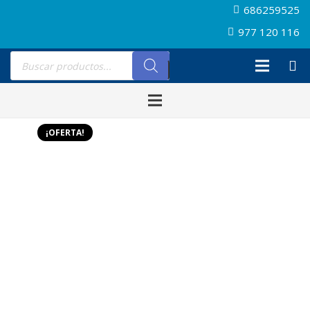
686259525
977 120 116
Búsqueda
de
productos
¡OFERTA!