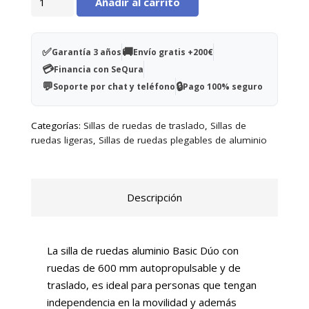
Añadir al carrito
de
ruedas
aluminio
✅
🚚
Garantía 3 años
Envío gratis +200€
Basic
💳
Financia con SeQura
Dúo
💬
🔒
Soporte por chat y teléfono
Pago 100% seguro
cantidad
Categorías:
Sillas de ruedas de traslado
,
Sillas de
ruedas ligeras
,
Sillas de ruedas plegables de aluminio
Descripción
La silla de ruedas aluminio Basic Dúo con
ruedas de 600 mm autopropulsable y de
traslado, es ideal para personas que tengan
independencia en la movilidad y además