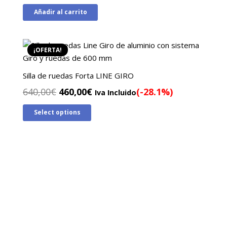
precio
precio
Añadir al carrito
original
actual
era:
es:
390,00€.
320,00€.
¡OFERTA!
Silla de ruedas Forta LINE GIRO
El
El
640,00
€
460,00
€
(-28.1%)
Iva Incluido
precio
precio
Select options
original
actual
era:
es:
640,00€.
460,00€.