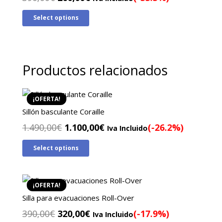
precio
precio
Select options
original
actual
era:
es:
390,00€.
260,00€.
Productos relacionados
¡OFERTA!
Sillón basculante Coraille
El
El
1.490,00
€
1.100,00
€
(-26.2%)
Iva Incluido
precio
precio
Select options
original
actual
era:
es:
1.490,00€.
1.100,00€.
¡OFERTA!
Silla para evacuaciones Roll-Over
El
El
390,00
€
320,00
€
(-17.9%)
Iva Incluido