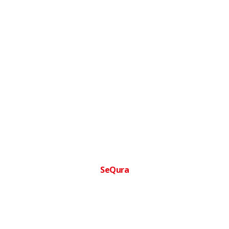
SeQura
Financia tu compra facilmente
Paga a plazos sin complicaciones · Aprobacion inmediata ·
Sin papeleos