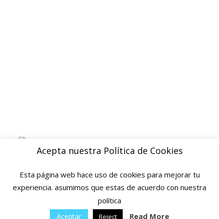
Aviso legal
Blog
ENVIOS
Envio gratuito a Peninsula a partir de 200 EUR
Baleares y Canarias: consultar tarifas
Pague de forma facil y segura con
Acepta nuestra Política de Cookies
Esta página web hace uso de cookies para mejorar tu
experiencia. asumimos que estas de acuerdo con nuestra
política
© 2025 Ofertas Ortopedia · Todos los derechos reservados · Tarragona,
Espana
Read More
Aceptar
Reject