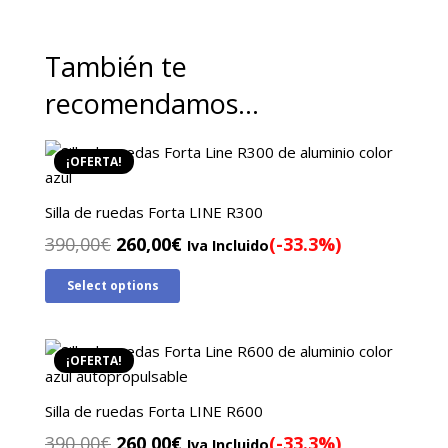
También te
recomendamos…
¡OFERTA!
Silla de ruedas Forta LINE R300
El
El
390,00
€
260,00
€
(-33.3%)
Iva Incluido
precio
precio
Select options
original
actual
era:
es:
390,00€.
260,00€.
¡OFERTA!
Silla de ruedas Forta LINE R600
El
El
390,00
€
260,00
€
(-33.3%)
Iva Incluido