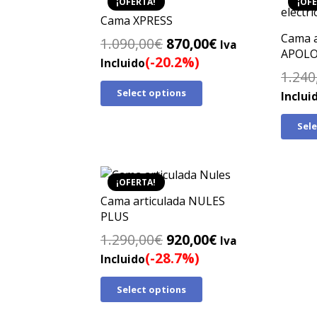
¡OFERTA!
¡OFE
Cama XPRESS
Cama a
El
El
1.090,00
€
870,00
€
Iva
APOLO
precio
precio
(-20.2%)
Incluido
1.240
original
actual
Select options
era:
es:
Inclui
1.090,00€.
870,00€.
Sel
¡OFERTA!
Cama articulada NULES
PLUS
El
El
1.290,00
€
920,00
€
Iva
precio
precio
(-28.7%)
Incluido
original
actual
Select options
era:
es:
1.290,00€.
920,00€.