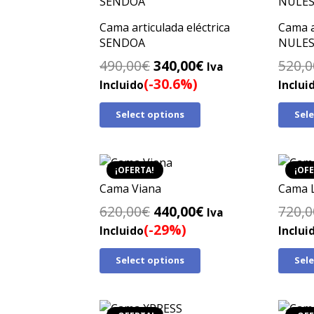
Cama articulada eléctrica
Cama a
SENDOA
NULE
El
El
490,00
€
340,00
€
520,0
Iva
precio
precio
(-30.6%)
Incluido
Inclui
original
actual
Select options
Sel
era:
es:
490,00€.
340,00€.
¡OFERTA!
¡OFE
Cama Viana
Cama 
El
El
620,00
€
440,00
€
720,0
Iva
precio
precio
(-29%)
Incluido
Inclui
original
actual
Select options
Sel
era:
es:
620,00€.
440,00€.