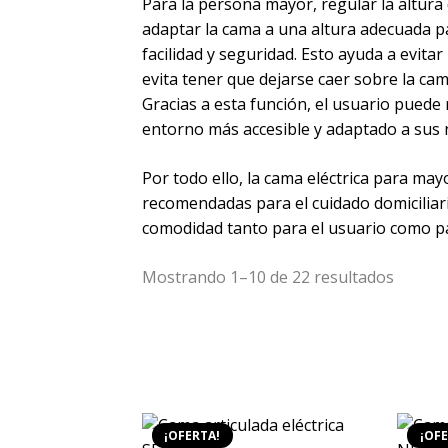
Para la persona mayor, regular la altur
adaptar la cama a una altura adecuada pa
facilidad y seguridad. Esto ayuda a evita
evita tener que dejarse caer sobre la cam
Gracias a esta función, el usuario pued
entorno más accesible y adaptado a sus 
Por todo ello, la cama eléctrica para ma
recomendadas para el cuidado domiciliar
comodidad tanto para el usuario como par
Orden
Mostrando 1–10 de 22 resultados
por
precio:
bajo
a
alto
¡OFERTA!
¡OFE