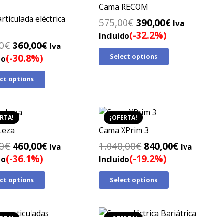
Cama RECOM
rticulada eléctrica
El
El
575,00
€
390,00
€
Iva
S
precio
precio
(-32.2%)
Incluido
El
El
0
€
360,00
€
original
actual
Iva
precio
precio
(-30.8%)
Select options
era:
es:
do
original
actual
575,00€.
390,00€.
ect options
era:
es:
520,00€.
360,00€.
RTA!
¡OFERTA!
Leza
Cama XPrim 3
El
El
El
El
0
€
460,00
€
1.040,00
€
840,00
€
Iva
Iva
precio
precio
precio
precio
(-36.1%)
(-19.2%)
do
Incluido
original
actual
original
actual
ect options
Select options
era:
es:
era:
es:
720,00€.
460,00€.
1.040,00€.
840,00€.