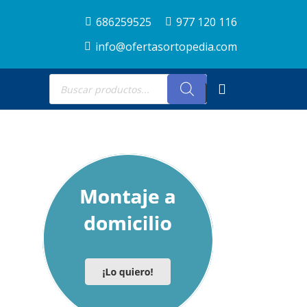
686259525
977 120 116
info@ofertasortopedia.com
Búsqueda
de
productos