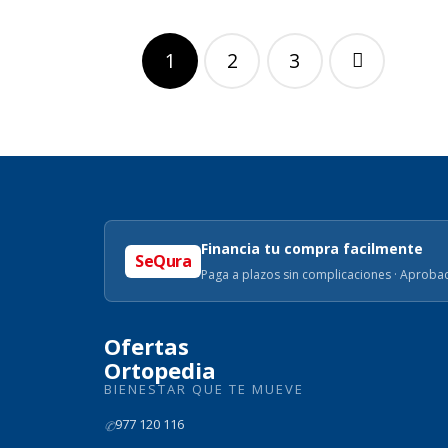
Paginación
1
2
3
de
entradas
Financia tu compra facilmente
SeQura
Paga a plazos sin complicaciones · Aprobac
Ofertas
Ortopedia
BIENESTAR QUE TE MUEVE
977 120 116
✆