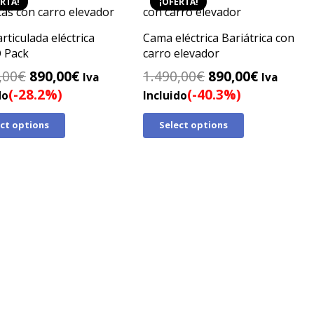
RTA!
¡OFERTA!
rticulada eléctrica
Cama eléctrica Bariátrica con
 Pack
carro elevador
El
El
El
El
,00
€
890,00
€
1.490,00
€
890,00
€
Iva
Iva
precio
precio
precio
precio
(-28.2%)
(-40.3%)
do
Incluido
original
actual
original
actual
ect options
Select options
era:
es:
era:
es:
1.240,00€.
890,00€.
1.490,00€.
890,00€.