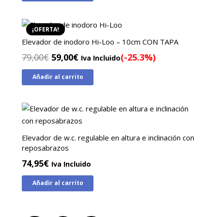
era:
es:
79,00€.
55,00€.
¡OFERTA!
Elevador de inodoro Hi-Loo – 10cm CON TAPA
El
El
79,00
€
59,00
€
(-25.3%)
Iva Incluido
precio
precio
Añadir al carrito
original
actual
era:
es:
79,00€.
59,00€.
Elevador de w.c. regulable en altura e inclinación con
reposabrazos
74,95
€
Iva Incluido
Añadir al carrito