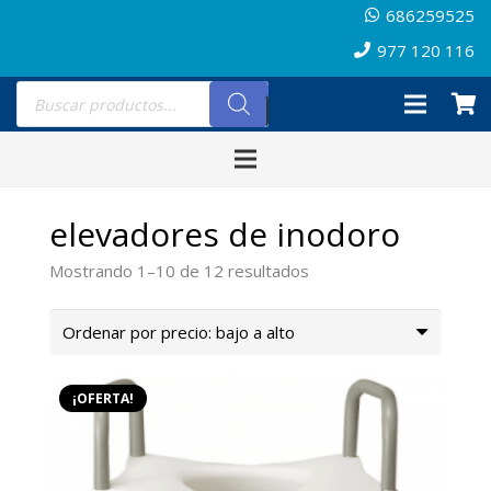
686259525
977 120 116
Búsqueda
de
productos
elevadores de inodoro
Ordenado
Mostrando 1–10 de 12 resultados
por
precio:
bajo
a
¡OFERTA!
alto