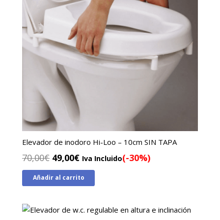
Elevador de inodoro Hi-Loo – 10cm SIN TAPA
El
El
70,00
€
49,00
€
(-30%)
Iva Incluido
precio
precio
Añadir al carrito
original
actual
era:
es:
70,00€.
49,00€.