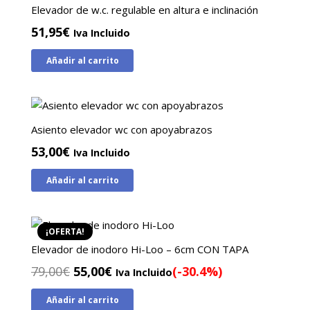
Elevador de w.c. regulable en altura e inclinación
51,95
€
Iva Incluido
Añadir al carrito
Asiento elevador wc con apoyabrazos
53,00
€
Iva Incluido
Añadir al carrito
¡OFERTA!
Elevador de inodoro Hi-Loo – 6cm CON TAPA
El
El
79,00
€
55,00
€
(-30.4%)
Iva Incluido
precio
precio
Añadir al carrito
original
actual