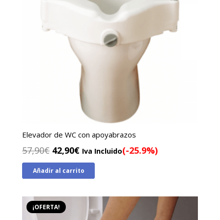
Elevador de WC con apoyabrazos
El
El
57,90
€
42,90
€
(-25.9%)
Iva Incluido
precio
precio
Añadir al carrito
original
actual
era:
es:
57,90€.
42,90€.
¡OFERTA!