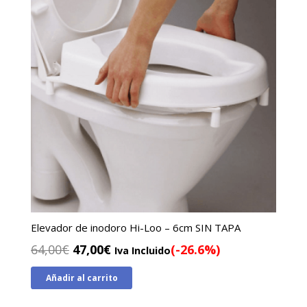
Elevador de inodoro Hi-Loo – 6cm SIN TAPA
El
El
64,00
€
47,00
€
(-26.6%)
Iva Incluido
precio
precio
Añadir al carrito
original
actual
era:
es: