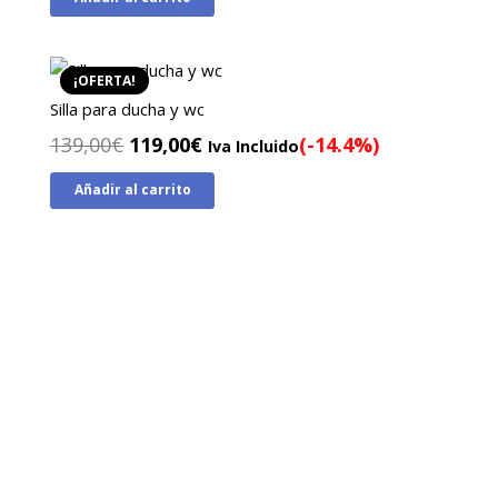
original
actual
era:
es:
990,00€.
740,00€.
¡OFERTA!
Silla para ducha y wc
El
El
139,00
€
119,00
€
(-14.4%)
Iva Incluido
precio
precio
Añadir al carrito
original
actual
era:
es:
139,00€.
119,00€.