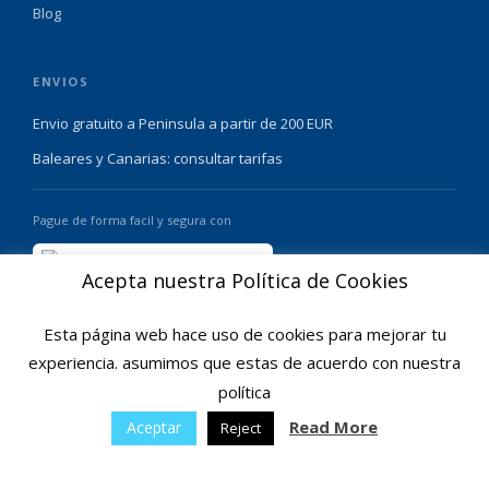
Blog
ENVIOS
Envio gratuito a Peninsula a partir de 200 EUR
Baleares y Canarias: consultar tarifas
Pague de forma facil y segura con
Acepta nuestra Política de Cookies
Esta página web hace uso de cookies para mejorar tu
experiencia. asumimos que estas de acuerdo con nuestra
política
© 2025 Ofertas Ortopedia · Todos los derechos reservados · Tarragona,
Espana
Read More
Aceptar
Reject