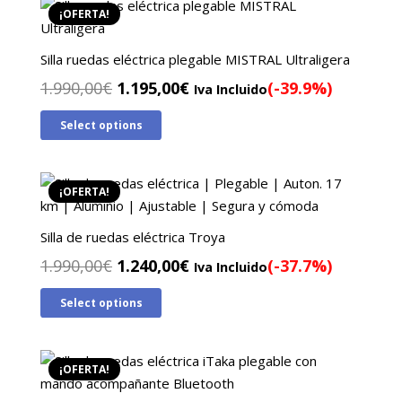
¡OFERTA!
Silla ruedas eléctrica plegable MISTRAL Ultraligera
El
El
1.990,00
€
1.195,00
€
(-39.9%)
Iva Incluido
precio
precio
Select options
original
actual
era:
es:
1.990,00€.
1.195,00€.
¡OFERTA!
Silla de ruedas eléctrica Troya
El
El
1.990,00
€
1.240,00
€
(-37.7%)
Iva Incluido
precio
precio
Select options
original
actual
era:
es:
1.990,00€.
1.240,00€.
¡OFERTA!