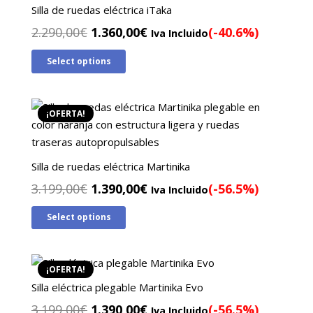
Silla de ruedas eléctrica iTaka
El
El
2.290,00
€
1.360,00
€
(-40.6%)
Iva Incluido
precio
precio
Select options
original
actual
era:
es:
2.290,00€.
1.360,00€.
¡OFERTA!
Silla de ruedas eléctrica Martinika
El
El
3.199,00
€
1.390,00
€
(-56.5%)
Iva Incluido
precio
precio
Select options
original
actual
era:
es:
3.199,00€.
1.390,00€.
¡OFERTA!
Silla eléctrica plegable Martinika Evo
El
El
3.199,00
€
1.390,00
€
(-56.5%)
Iva Incluido