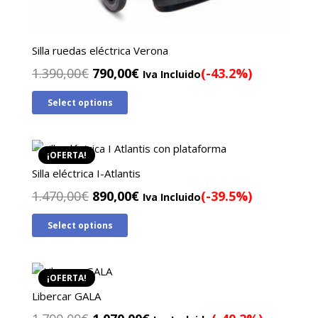
Silla ruedas eléctrica Verona
El
El
1.390,00
€
790,00
€
(-43.2%)
Iva Incluido
precio
precio
Select options
original
actual
era:
es:
1.390,00€.
790,00€.
¡OFERTA!
Silla eléctrica I-Atlantis
El
El
1.470,00
€
890,00
€
(-39.5%)
Iva Incluido
precio
precio
Select options
original
actual
era:
es:
1.470,00€.
890,00€.
¡OFERTA!
Libercar GALA