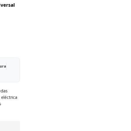
versal
uridad,
Qura
uedas
a eléctrica
s