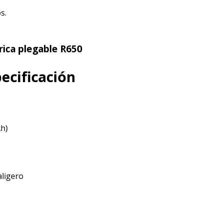
s.
rica plegable R650
pecificación
0Ah)
aligero