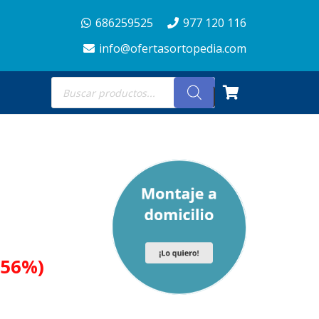
686259525
977 120 116
info@ofertasortopedia.com
Búsqueda
de
productos
-56%)