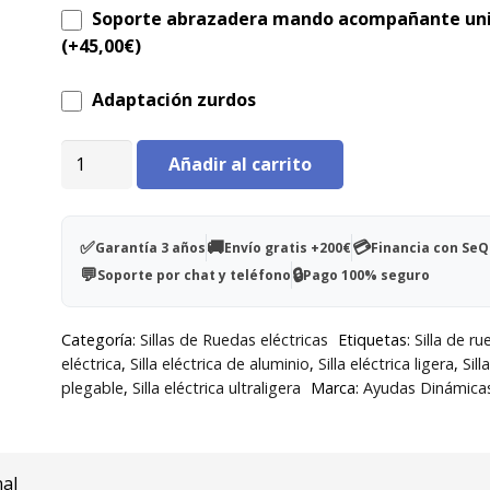
trayectos largos.
Soporte abrazadera mando acompañante uni
(+
45,00
€
)
✅ Seguridad y Estabilidad: Incluye cinturón de seg
ruedas antipinchazos y sistema de freno seguro.
Adaptación zurdos
Silla
Añadir al carrito
eléctrica
plegable
R650
✅
🚚
💳
Garantía 3 años
Envío gratis +200€
Financia con Se
cantidad
💬
🔒
Soporte por chat y teléfono
Pago 100% seguro
Categoría:
Sillas de Ruedas eléctricas
Etiquetas:
Silla de r
eléctrica
,
Silla eléctrica de aluminio
,
Silla eléctrica ligera
,
Sill
plegable
,
Silla eléctrica ultraligera
Marca:
Ayudas Dinámica
nal