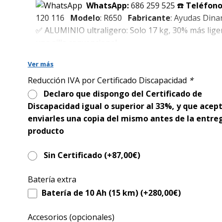
era:
es:
WhatsApp:
686 259 525
☎️
Teléfono
2.590,00€.
1.140,00€.
120 116
Modelo
: R650
Fabricante
:
Ayudas Dina
✅ ALUMINIO
ultraligero: Solo 17 kg, 30% más lig
una silla convencional.
Ver más
✅
Dimensiones reducidas para espacios estrechos
anchura total 56 cm
y longitud con reposapiés 8
Reducción IVA por Certificado Discapacidad
*
Declaro que dispongo del Certificado de
✅ Amortiguación Integral: Doble amortiguación
Discapacidad igual o superior al 33%, y que acep
delantera y trasera para absorber irregularidades
enviarles una copia del mismo antes de la entre
terreno, garantizando máxima comodidad.
producto
✅
Fácil de plegar y almacenar: Sistema de plegado 
Sin Certificado (+
87,00
€
)
esfuerzo y función “stand-up” para mantener la si
posición vertical
Batería extra
Batería de 10 Ah (15 km) (+
280,00
€
)
✅ Asiento Viscoelástico y Respaldo Antitranspiran
Diseñado para proporcionar confort incluso en
Accesorios (opcionales)