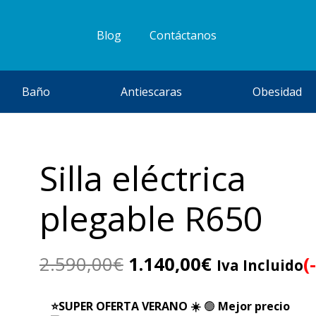
Blog
Contáctanos
Baño
Antiescaras
Obesidad
Silla eléctrica
plegable R650
El
El
2.590,00
€
1.140,00
€
(
Iva Incluido
precio
precio
original
actual
⭐SUPER OFERTA VERANO ☀️
🟢
Mejor precio