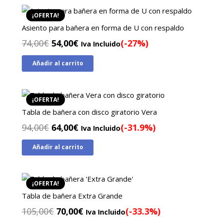
59,00€.
39,00€.
¡OFERTA!
Asiento para bañera en forma de U con respaldo
El
El
74,00
€
54,00
€
(-27%)
Iva Incluido
precio
precio
Añadir al carrito
original
actual
era:
es:
74,00€.
54,00€.
¡OFERTA!
Tabla de bañera con disco giratorio Vera
El
El
94,00
€
64,00
€
(-31.9%)
Iva Incluido
precio
precio
Añadir al carrito
original
actual
era:
es:
94,00€.
64,00€.
¡OFERTA!
Tabla de bañera Extra Grande
El
El
105,00
€
70,00
€
(-33.3%)
Iva Incluido