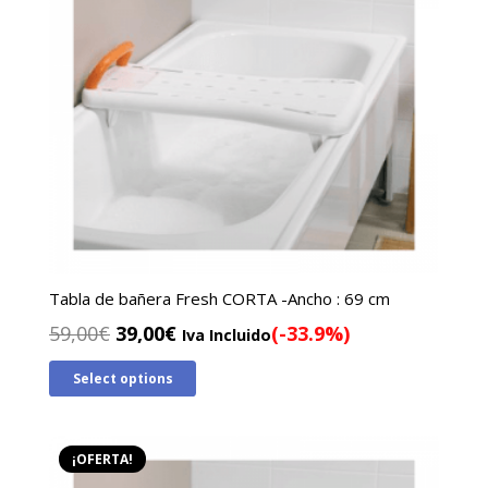
Tabla de bañera Fresh CORTA -Ancho : 69 cm
El
El
59,00
€
39,00
€
(-33.9%)
Iva Incluido
precio
precio
Select options
original
actual
era:
es:
59,00€.
39,00€.
¡OFERTA!