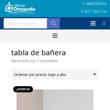
686259525
977 120 116
Búsqueda
de
productos
tabla de bañera
Ordenado
Mostrando los 5 resultados
por
precio:
bajo
a
¡OFERTA!
alto