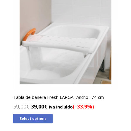
Tabla de bañera Fresh LARGA -Ancho : 74 cm
El
El
59,00
€
39,00
€
(-33.9%)
Iva Incluido
precio
precio
Select options
original
actual
era:
es: