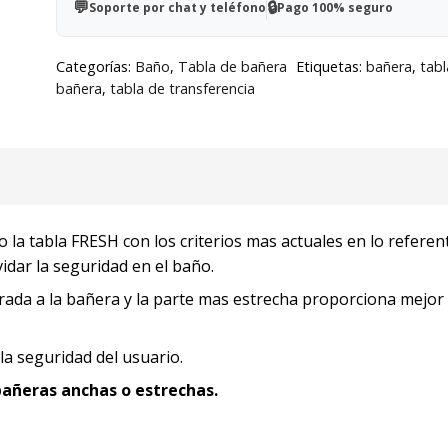
💬
🔒
Soporte por chat y teléfono
Pago 100% seguro
-
Ancho
Categorías:
Baño
,
Tabla de bañera
Etiquetas:
bañera
,
tabl
:
bañera
,
tabla de transferencia
69
cm
cantidad
 la tabla FRESH con los criterios mas actuales en lo referent
idar la seguridad en el baño.
trada a la bañera y la parte mas estrecha proporciona mejor
la seguridad del usuario.
bañeras anchas o estrechas.