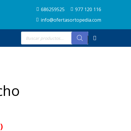
686259525
977 120 116
info@ofertasortopedia.com
Búsqueda
de
productos
cho
)