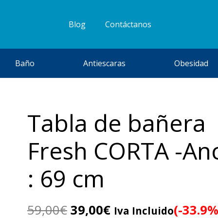
Blog
Contáctanos
Baño
Antiescaras
Obesidad
Tabla de bañera
Fresh CORTA -An
: 69 cm
El
El
59,00
€
39,00
€
(-33.9%
Iva Incluido