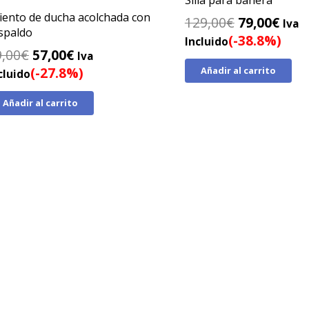
iento de ducha acolchada con
El
El
129,00
€
79,00
€
Iva
spaldo
precio
prec
(-38.8%)
Incluido
El
El
9,00
€
57,00
€
original
actu
Iva
precio
precio
(-27.8%)
Añadir al carrito
era:
es:
cluido
original
actual
129,00€.
79,0
Añadir al carrito
era:
es:
79,00€.
57,00€.
ion inmediata · Sin papeleos