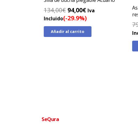
As
El
El
134,00
€
94,00
€
Iva
re
precio
precio
(-29.9%)
Incluido
7
original
actual
Añadir al carrito
era:
es:
In
134,00€.
94,00€.
Financia tu compra facilmente
SeQura
Paga a plazos sin complicaciones · Aprobac