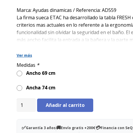
precio
precio
original
actual
Marca: Ayudas dinamicas / Referencia: AD559
era:
es:
La firma sueca ETAC ha desarrollado la tabla FRESH 
59,00€.
39,00€.
criterios mas actuales en lo referente a la ergonomía
funcionalidad sin olvidar la seguridad en el baño. El
más ancho facilita la entrada a la bañera y la parte 
estrecha proporciona mejor acceso para la higiene í
asidera incorporada incrementa la seguridad del usu
Ver más
Medidas
*
Ancho 69 cm
Ancha 74 cm
Tabla
Añadir al carrito
de
bañera
Fresh
✅
🚚
💳
Garantía 3 años
Envío gratis +200€
Financia con Se
CORTA