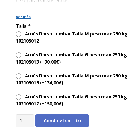
era:
es:
de U para transferencias
190,00€.
130,00€.
Ver más
Talla
*
Arnés Dorso Lumbar Talla M peso max 250 kg.
102105012
Arnés Dorso Lumbar Talla G peso max 250 kg.
102105013 (+
30,00
€
)
Arnés Dorso Lumbar Talla M peso max 250 kg.
102105016 (+
134,00
€
)
Arnés Dorso Lumbar Talla G peso max 250 kg.
102105017 (+
150,00
€
)
Arnés
Añadir al carrito
en