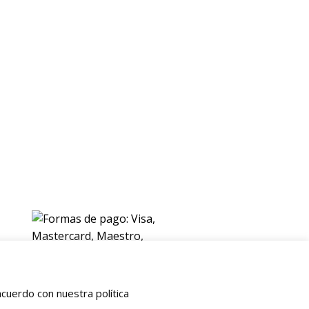
ENVIOS
Envio gratuito a Peninsula a partir de 200 EUR
Baleares y Canarias: consultar tarifas
Pague de forma facil y segura con
cuerdo con nuestra política