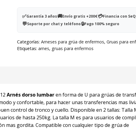
forma
de
✅
🚚
💳
Garantía 3 años
Envío gratis +200€
Financia con Se
U
💬
🔒
Soporte por chat y teléfono
Pago 100% seguro
acolchado
cantidad
Categorías:
Arneses para grúa de enfermos
,
Gruas para en
Etiquetas:
arnes
,
gruas para enfermos
012
Arnés dorso lumbar
en forma de U para grúas de transf
modo y confortable, para hacer unas transferencias mas livi
en control de tronco y cuello. Disponible en 2 tallas: Talla
suarios de hasta 250kg. La talla M es para usuarios de comp
ón mas gordita. Compatible con cualquier tipo de grúa de