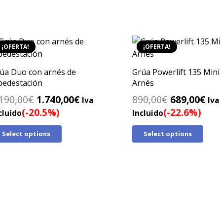
¡OFERTA!
¡OFERTA!
úa Duo con arnés de
Grúa Powerlift 135 Mini
pedestación
Arnés
El
El
El
El
190,00
€
1.740,00
€
890,00
€
689,00
€
Iva
Iva
precio
precio
precio
pre
(-20.5%)
(-22.6%)
cluido
Incluido
original
actual
original
act
Select options
Select options
era:
es:
era:
es:
2.190,00€.
1.740,00€.
890,00€.
689