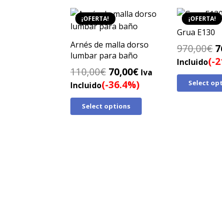
¡OFERTA!
¡OFERTA!
Grua E130
Arnés de malla dorso
E
970,00
€
7
lumbar para baño
p
(-
Incluido
El
El
110,00
€
70,00
€
o
Iva
precio
precio
(-36.4%)
Select op
e
Incluido
original
actual
9
Select options
era:
es:
110,00€.
70,00€.