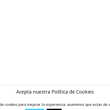
ion inmediata · Sin papeleos
INFORMACION
Quienes somos
Contacto
Politica de privacidad
Devoluciones y reembolsos
Aviso legal
Blog
Acepta nuestra Política de Cookies
e cookies para mejorar tu experiencia. asumimos que estas de a
© 2025 Ofertas Ortopedia · Todos los derechos reservados · Tarragona, Espana