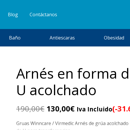
Blog
Contáctanos
Baño
Antiescaras
Obesidad
Arnés en forma 
U acolchado
El
El
190,00
€
130,00
€
(-31
Iva Incluido
precio
precio
original
actual
Gruas Winncare / Virmedic Arnés de grúa acolchado