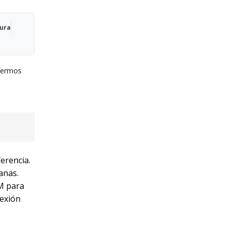
Qura
fermos
erencia.
anas.
 M para
lexión