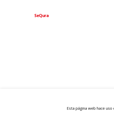
Financia tu compra facilmente
SeQura
Paga a plazos sin complicaciones · Aprobac
Ofertas
Ortopedia
BIENESTAR QUE TE MUEVE
977 120 116
✆
686 259 525 (WhatsApp)
💬
info@ofertasortopedia.com
✉
cliente@ofertasortopedia.com
✉
Rmb President Francesc Macia nº 8D, Tarragona 43005
📍
Esta página web hace uso d