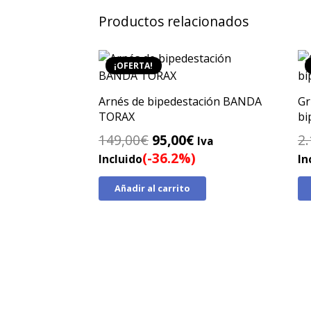
Productos relacionados
¡OFERTA!
Arnés de bipedestación BANDA
Gr
TORAX
bi
El
El
149,00
€
95,00
€
2.
Iva
precio
precio
(-36.2%)
Incluido
In
original
actual
Añadir al carrito
era:
es:
149,00€.
95,00€.