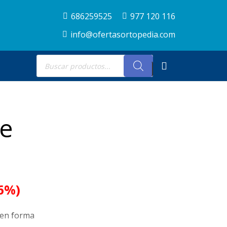
686259525
977 120 116
info@ofertasortopedia.com
Búsqueda
de
productos
de
.6%)
 en forma