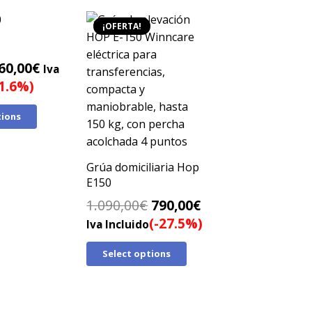
¡OFERTA!
l
El
60,00
€
Iva
recio
precio
21.6%)
riginal
actual
tions
ra:
es:
70,00€.
760,00€.
Grúa domiciliaria Hop
E150
El
El
1.090,00
€
790,00
€
precio
precio
(-27.5%)
Iva Incluido
original
actual
Select options
era:
es:
1.090,00€.
790,00€.