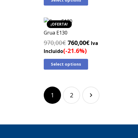
Select options
era:
es:
790,00€.
440,00€.
¡OFERTA!
Grua E130
El
El
970,00
€
760,00
€
Iva
precio
precio
(-21.6%)
Incluido
original
actual
Select options
era:
es:
970,00€.
760,00€.
Paginación
1
2
de
entradas