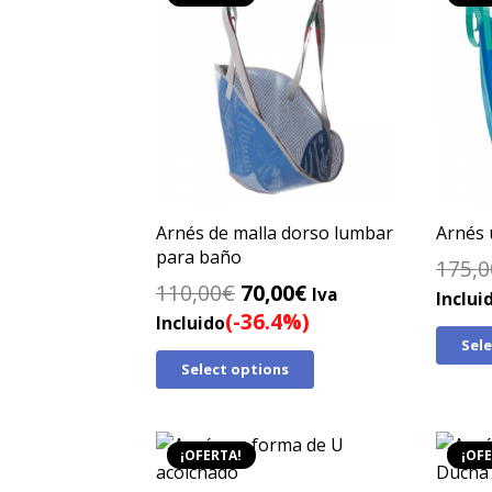
Arnés de malla dorso lumbar
Arnés 
para baño
175,0
El
El
110,00
€
70,00
€
Iva
Inclui
precio
precio
(-36.4%)
Incluido
original
actual
Sel
Select options
era:
es:
110,00€.
70,00€.
¡OFERTA!
¡OFE