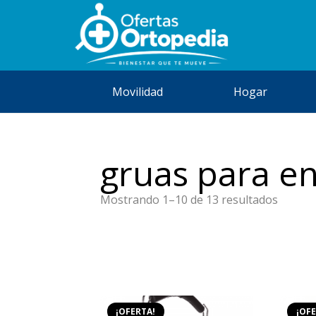
Movilidad
Hogar
gruas para e
Orden
Mostrando 1–10 de 13 resultados
por
precio:
bajo
a
alto
¡OFERTA!
¡OFE