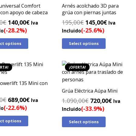
universal Comfort
Arnés acolchado 3D para
con apoyo de cabeza
grúa con piernas juntas
El
El
El
El
0
€
140,00
€
195,00
€
145,00
€
Iva
Iva
precio
precio
precio
precio
(-28.2%)
(-25.6%)
do
Incluido
original
actual
original
actual
ect options
Select options
era:
es:
era:
es:
195,00€.
140,00€.
195,00€.
145,00€.
RTA!
¡OFERTA!
owerlift 135 Mini con
Grúa Eléctrica Aúpa Mini
El
El
0
€
689,00
€
El
El
1.090,00
€
720,00
€
Iva
Iva
precio
precio
(-22.6%)
precio
precio
(-33.9%)
do
Incluido
original
actual
original
actual
ect options
era:
es:
Select options
era:
es:
890,00€.
689,00€.
1.090,00€.
720,00€.