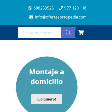
686259525
977 120 116
info@ofertasortopedia.com
Búsqueda
de
productos