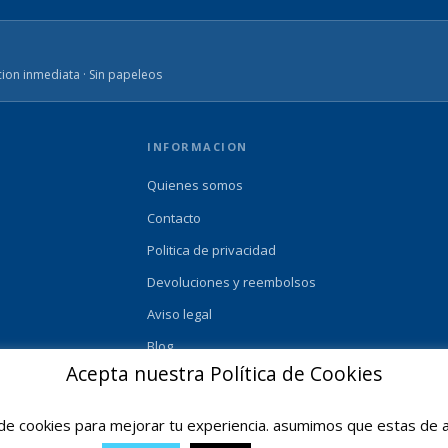
ion inmediata · Sin papeleos
INFORMACION
Quienes somos
Contacto
Politica de privacidad
Devoluciones y reembolsos
Aviso legal
Blog
Acepta nuestra Política de Cookies
e cookies para mejorar tu experiencia. asumimos que estas de a
© 2025 Ofertas Ortopedia · Todos los derechos reservados · Tarragona, Espana