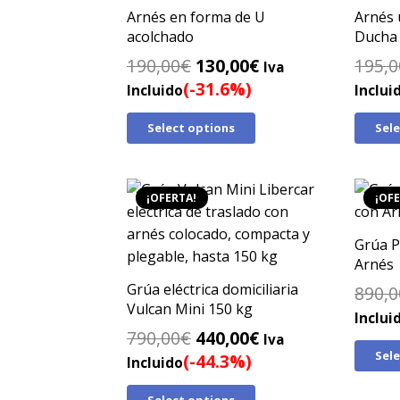
Arnés en forma de U
Arnés 
acolchado
Ducha 
El
El
190,00
€
130,00
€
195,0
Iva
precio
precio
(-31.6%)
Incluido
Inclui
original
actual
Select options
Sel
era:
es:
190,00€.
130,00€.
¡OFERTA!
¡OFE
Grúa P
Arnés
Grúa eléctrica domiciliaria
890,0
Vulcan Mini 150 kg
Inclui
El
El
790,00
€
440,00
€
Iva
Sel
precio
precio
(-44.3%)
Incluido
original
actual