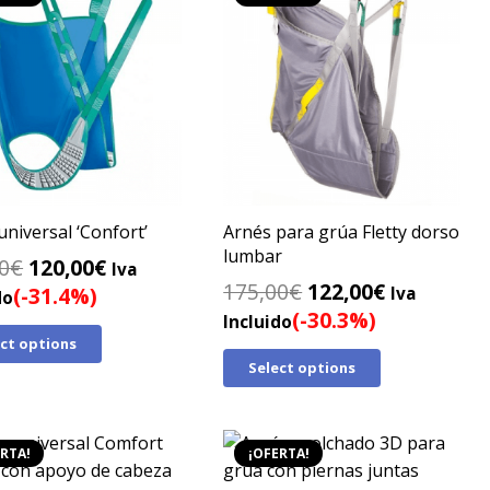
universal ‘Confort’
Arnés para grúa Fletty dorso
lumbar
El
El
0
€
120,00
€
Iva
El
El
175,00
€
122,00
€
precio
precio
(-31.4%)
Iva
do
precio
precio
(-30.3%)
original
actual
Incluido
original
actual
ect options
era:
es:
Select options
era:
es:
175,00€.
120,00€.
175,00€.
122,00€.
RTA!
¡OFERTA!