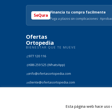
Financia tu compra facilmente
SeQura
Paga a plazos sin complicaciones · Aprobac
Ofertas
Ortopedia
BIENESTAR QUE TE MUEVE
977 120 116
✆
686 259 525 (WhatsApp)
💬
info@ofertasortopedia.com
✉
cliente@ofertasortopedia.com
✉
Rmb President Francesc Macia nº 8D, Tarragona 43005
📍
Esta página web hace uso d