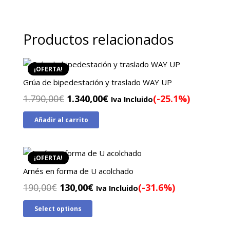
Productos relacionados
¡OFERTA!
Grúa de bipedestación y traslado WAY UP
El
El
1.790,00
€
1.340,00
€
(-25.1%)
Iva Incluido
precio
precio
Añadir al carrito
original
actual
era:
es:
1.790,00€.
1.340,00€.
¡OFERTA!
Arnés en forma de U acolchado
El
El
190,00
€
130,00
€
(-31.6%)
Iva Incluido
precio
precio
Select options
original
actual
era:
es: