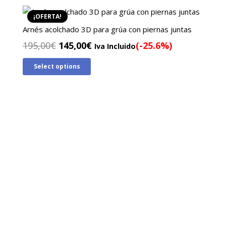
190,00€.
130,00€.
¡OFERTA!
Arnés acolchado 3D para grúa con piernas juntas
El
El
195,00
€
145,00
€
(-25.6%)
Iva Incluido
precio
precio
Select options
original
actual
era:
es:
195,00€.
145,00€.