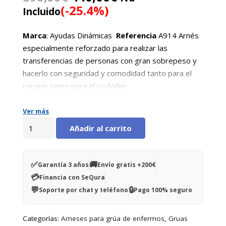
precio
precio
(-25.4%)
Incluido
original
actual
era:
es:
Marca
: Ayudas Dinámicas
Referencia
A914 Arnés
590,00€.
440,00€.
especialmente reforzado para realizar las
transferencias de personas con gran sobrepeso y
hacerlo con seguridad y comodidad tanto para el
usuario como para el cuidador.
Ver más
Arnés
Añadir al carrito
Goliath
250
kg
✅
🚚
Garantía 3 años
Envío gratis +200€
cantidad
💳
Financia con SeQura
💬
🔒
Soporte por chat y teléfono
Pago 100% seguro
Categorías:
Arneses para grúa de enfermos
,
Gruas