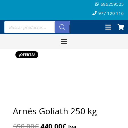
686259525
977 120 116
Búsqueda
de
productos
¡OFERTA!
Arnés Goliath 250 kg
El
El
590,00
€
440,00
€
Iva