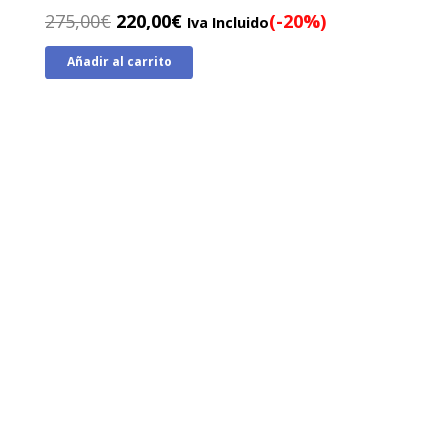
El
El
275,00
€
220,00
€
(-20%)
Iva Incluido
precio
precio
Añadir al carrito
original
actual
era:
es:
275,00€.
220,00€.