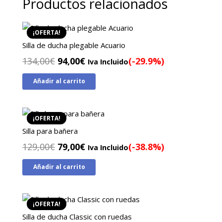
Productos relacionados
¡OFERTA!
Silla de ducha plegable Acuario
El
El
134,00
€
94,00
€
(-29.9%)
Iva Incluido
precio
precio
Añadir al carrito
original
actual
era:
es:
134,00€.
94,00€.
¡OFERTA!
Silla para bañera
El
El
129,00
€
79,00
€
(-38.8%)
Iva Incluido
precio
precio
Añadir al carrito
original
actual
era:
es:
129,00€.
79,00€.
¡OFERTA!
Silla de ducha Classic con ruedas