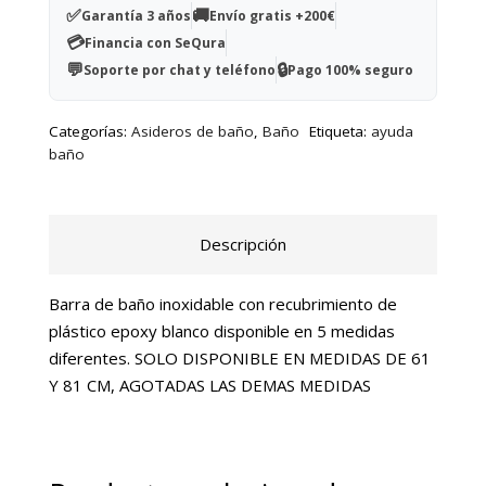
blanca
✅
🚚
Garantía 3 años
Envío gratis +200€
inoxidable
💳
Financia con SeQura
30
💬
🔒
Soporte por chat y teléfono
Pago 100% seguro
cm
cantidad
Categorías:
Asideros de baño
,
Baño
Etiqueta:
ayuda
baño
Descripción
Barra de baño inoxidable con recubrimiento de
plástico epoxy blanco disponible en 5 medidas
diferentes. SOLO DISPONIBLE EN MEDIDAS DE 61
Y 81 CM, AGOTADAS LAS DEMAS MEDIDAS