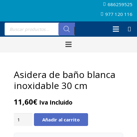
686259525
977 120 116
Búsqueda
de
productos
Asidera de baño blanca
inoxidable 30 cm
11,60
€
Iva Incluido
Asidera
Añadir al carrito
de
baño