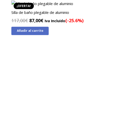
89,00€.
64,00€.
¡OFERTA!
Silla de baño plegable de aluminio
El
El
117,00
€
87,00
€
(-25.6%)
Iva Incluido
precio
precio
Añadir al carrito
original
actual
era:
es:
117,00€.
87,00€.