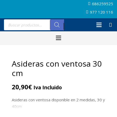
686259525
977 120 116
Búsqueda
de
productos
Asideras con ventosa 30
cm
20,90
€
Iva Incluido
Asideras con ventosa disponible en 2 medidas, 30 y
40cm