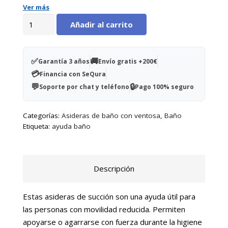
Ver más
Asideras
Añadir al carrito
con
ventosa
30
✅
🚚
Garantía 3 años
Envío gratis +200€
cm
💳
Financia con SeQura
cantidad
💬
🔒
Soporte por chat y teléfono
Pago 100% seguro
Categorías:
Asideras de baño con ventosa
,
Baño
Etiqueta:
ayuda baño
Descripción
Estas asideras de succión son una ayuda útil para
las personas con movilidad reducida. Permiten
apoyarse o agarrarse con fuerza durante la higiene