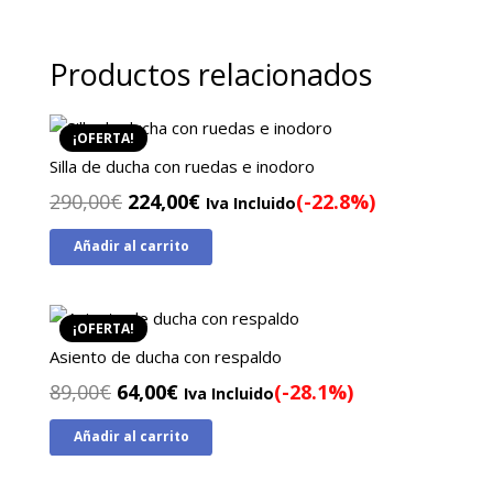
Productos relacionados
¡OFERTA!
Silla de ducha con ruedas e inodoro
El
El
290,00
€
224,00
€
(-22.8%)
Iva Incluido
precio
precio
Añadir al carrito
original
actual
era:
es:
290,00€.
224,00€.
¡OFERTA!
Asiento de ducha con respaldo
El
El
89,00
€
64,00
€
(-28.1%)
Iva Incluido
precio
precio
Añadir al carrito
original
actual
era:
es: