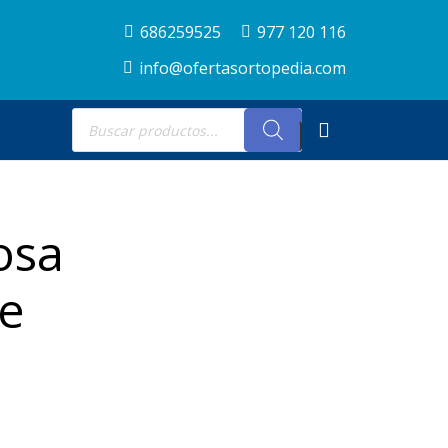
686259525
977 120 116
info@ofertasortopedia.com
Búsqueda
de
productos
osa
le