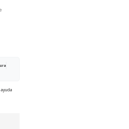
e
Qura
:
ayuda