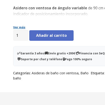
Asidero con ventosa de ángulo variable
de 90 cm 
indicador de posicionamiento incorporado.
Ver más
Asidero
Añadir al carrito
con
ventosa
de
✅
🚚
💳
Garantía 3 años
Envío gratis +200€
Financia con Se
ángulo
💬
🔒
Soporte por chat y teléfono
Pago 100% seguro
variable
90
Categorías:
Asideras de baño con ventosa
,
Baño
Etiqueta
cm
baño
cantidad