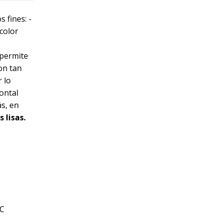
 fines: -
 color
 permite
on tan
r lo
zontal
ás, en
 lisas.