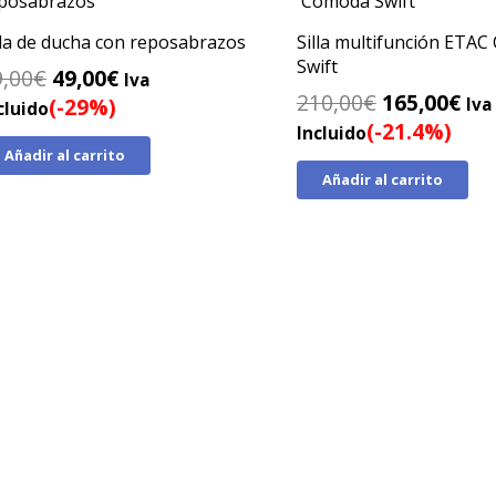
lla de ducha con reposabrazos
Silla multifunción ETA
Swift
El
El
9,00
€
49,00
€
Iva
El
El
210,00
€
165,00
€
precio
precio
(-29%)
Iva
cluido
precio
pre
(-21.4%)
original
actual
Incluido
original
act
Añadir al carrito
era:
es:
Añadir al carrito
era:
es:
69,00€.
49,00€.
210,00€.
165
ion inmediata · Sin papeleos