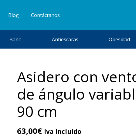
Blog
Contáctanos
Baño
Antiescaras
Obesidad
Asidero con vent
de ángulo variab
90 cm
63,00
€
Iva Incluido