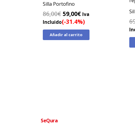
Silla Portofino
Si
El
El
86,00
€
59,00
€
Iva
precio
precio
6
(-31.4%)
Incluido
original
actual
In
Añadir al carrito
era:
es:
86,00€.
59,00€.
Financia tu compra facilmente
SeQura
Paga a plazos sin complicaciones · Aprobac