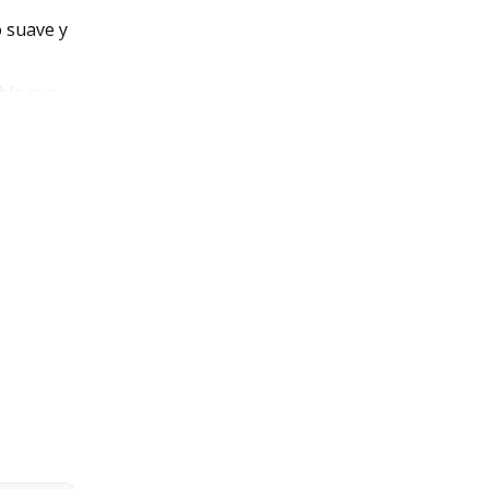
o suave y
ble con
neutro, a