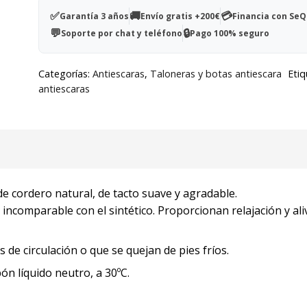
natural
✅
🚚
💳
Garantía 3 años
Envío gratis +200€
Financia con Se
cantidad
💬
🔒
Soporte por chat y teléfono
Pago 100% seguro
Categorías:
Antiescaras
,
Taloneras y botas antiescara
Etiq
antiescaras
de cordero natural, de tacto suave y agradable.
 incomparable con el sintético. Proporcionan relajación y ali
e circulación o que se quejan de pies fríos.
n líquido neutro, a 30ºC.