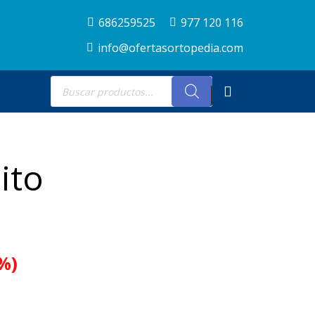
686259525
977 120 116
info@ofertasortopedia.com
Búsqueda
de
productos
ito
%)