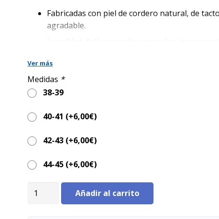
era:
es:
139,00€.
99,00€.
Fabricadas con piel de cordero natural, de tact
agradable.
La calidad del borreguito natural es incompara
el sintético.
Ver más
Proporcionan relajación y alivio del dolor.
Medidas
*
Lavado a mano o a máquina con jabón líquido 
38-39
30ºC
40-41 (+
6,00
€
)
42-43 (+
6,00
€
)
44-45 (+
6,00
€
)
Botas
Añadir al carrito
de
borreguito