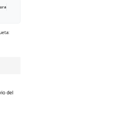
Qura
ueta:
vio del