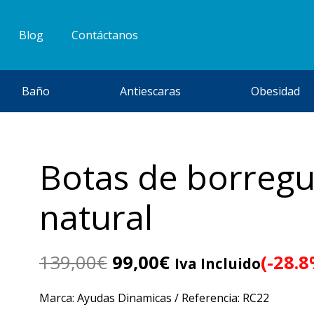
Blog
Contáctanos
Baño
Antiescaras
Obesidad
Botas de borregu
natural
El
El
139,00
€
99,00
€
(-28.8
Iva Incluido
precio
precio
original
actual
Marca: Ayudas Dinamicas / Referencia: RC22