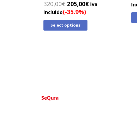
El
El
320,00
€
205,00
€
Iva
In
precio
precio
(-35.9%)
Incluido
original
actual
Select options
era:
es:
320,00€.
205,00€.
Financia tu compra facilmente
SeQura
Paga a plazos sin complicaciones · Aprobac
Ofertas
Ortopedia