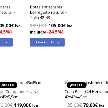
scaras
Botas antiescaras
natural –
borreguito natural –
Talla 42-43
l
El
El
El
05,00
€
139,00
€
105,00
€
Iva
Iva
recio
precio
precio
precio
24.5%)
(-24.5%)
Incluido
riginal
actual
original
actual
tions
Select options
ra:
es:
era:
es:
39,00€.
105,00€.
139,00€.
105,00€.
¡OFERTA!
¡OFERTA!
jín Geltop antiescaras
Cojín Basic Gel Herradu
x45x5,5cm
42x42x4,5cm
El
El
El
El
70,00
€
119,00
€
125,00
€
79,00
€
Iva
Iva