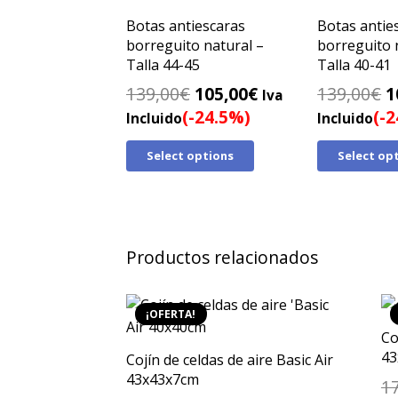
Botas antiescaras
Botas antie
borreguito natural –
borreguito 
Talla 44-45
Talla 40-41
El
El
E
139,00
€
105,00
€
139,00
€
1
Iva
precio
precio
p
(-24.5%)
(-
Incluido
Incluido
original
actual
o
Select options
Select op
era:
es:
e
139,00€.
105,00€.
1
Productos relacionados
¡OFERTA!
Co
43
Cojín de celdas de aire Basic Air
43x43x7cm
1