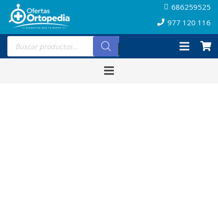
686259525
977 120 116
Búsqueda
de
productos