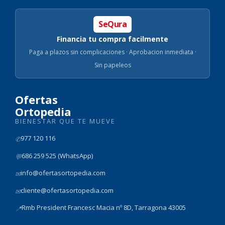
SeQura
Financia tu compra facilmente
Paga a plazos sin complicaciones · Aprobacion inmediata ·
Sin papeleos
Ofertas
Ortopedia
BIENESTAR QUE TE MUEVE
977 120 116
✆
686 259 525 (WhatsApp)
💬
info@ofertasortopedia.com
✉
cliente@ofertasortopedia.com
✉
Rmb President Francesc Macia nº 8D, Tarragona 43005
📍