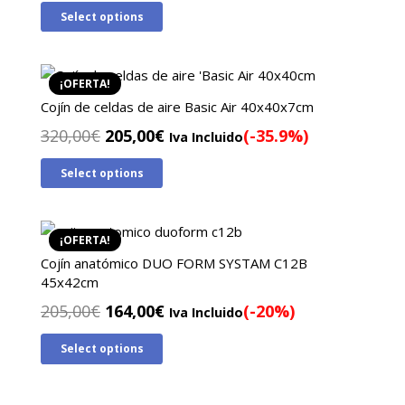
precio
precio
Select options
original
actual
era:
es:
80,00€.
56,00€.
¡OFERTA!
Cojín de celdas de aire Basic Air 40x40x7cm
El
El
320,00
€
205,00
€
(-35.9%)
Iva Incluido
precio
precio
Select options
original
actual
era:
es:
320,00€.
205,00€.
¡OFERTA!
Cojín anatómico DUO FORM SYSTAM C12B
45x42cm
El
El
205,00
€
164,00
€
(-20%)
Iva Incluido
precio
precio
Select options
original
actual
era:
es:
205,00€.
164,00€.