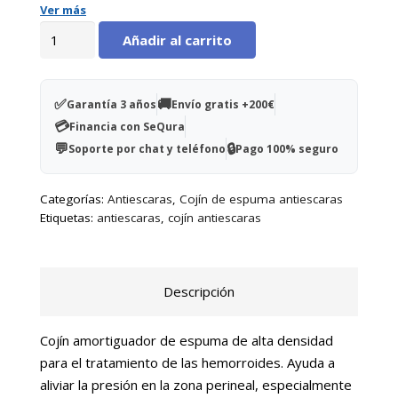
Ver más
Cojín
Añadir al carrito
amortiguador
'ring
cushion'
✅
🚚
Garantía 3 años
Envío gratis +200€
cantidad
💳
Financia con SeQura
💬
🔒
Soporte por chat y teléfono
Pago 100% seguro
Categorías:
Antiescaras
,
Cojín de espuma antiescaras
Etiquetas:
antiescaras
,
cojín antiescaras
Descripción
Cojín amortiguador de espuma de alta densidad
para el tratamiento de las hemorroides. Ayuda a
aliviar la presión en la zona perineal, especialmente