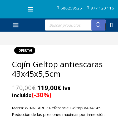
686259525
977 120 116
Búsqueda
de
productos
¡OFERTA!
Cojín Geltop antiescaras
43x45x5,5cm
El
El
170,00
€
119,00
€
Iva
precio
precio
(-30%)
Incluido
original
actual
era:
es:
Marca: WINNCARE / Referencia: Geltop VAB4345
170,00€.
119,00€.
Reducción de las presiones máximas por inmersión