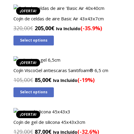
¡OFERTA!
Cojín de celdas de aire Basic Air 43x43x7cm
El
El
320,00
€
205,00
€
(-35.9%)
Iva Incluido
precio
precio
Select options
original
actual
era:
es:
320,00€.
205,00€.
¡OFERTA!
Cojín ViscoGel antiescaras Sanitifoam® 6,5 cm
El
El
105,00
€
85,00
€
(-19%)
Iva Incluido
precio
precio
Select options
original
actual
era:
es:
105,00€.
85,00€.
¡OFERTA!
Cojín de gel de silicona 45x43x3cm
El
El
129,00
€
87,00
€
(-32.6%)
Iva Incluido