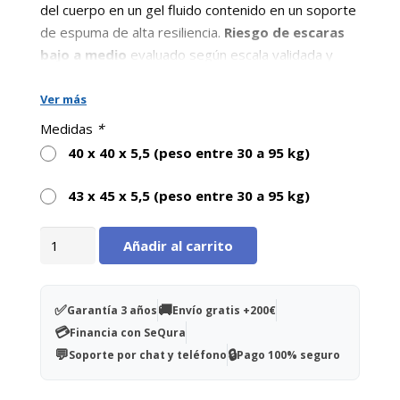
del cuerpo en un gel fluido contenido en un soporte
de espuma de alta resiliencia.
Riesgo de escaras
bajo a medio
evaluado según escala validada y
juicio clínico
Eficacia
: disminución de las fuerzas de
Ver más
cizallamiento aplicadas a la piel gracias a las
Medidas
*
propiedades del gel visco uido.
40 x 40 x 5,5 (peso entre 30 a 95 kg)
Seguridad
: principio de estabilización del
cojín.
43 x 45 x 5,5 (peso entre 30 a 95 kg)
Compuesto por una capa superficial de 10mm de
Cojín
gel fluido y una segunda capa de espuma HR de
Añadir al carrito
Geltop
45mm de espesor.
antiescaras
Gel fluido espesor 10 mm
43x45x5,5cm
✅
🚚
Garantía 3 años
Envío gratis +200€
Espuma HR espesor 45 mm
cantidad
💳
Financia con SeQura
GELTOP 40 x 40 x 5,5 cm para asiento de silla
💬
🔒
Soporte por chat y teléfono
Pago 100% seguro
o sillón de 40/42 cm de ancho y 40/42 cm de
profundidad.