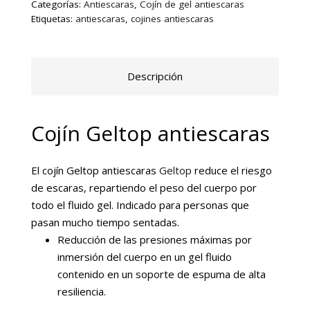
Categorías:
Antiescaras
,
Cojín de gel antiescaras
GELTOP 43 x 45 x 5,5 cm para asiento de silla
Etiquetas:
antiescaras
,
cojines antiescaras
o sillón de 43/45 cm de ancho y 43/47 cm de
profundidad.
Descripción
Cojín Geltop antiescaras
El cojín Geltop antiescaras
Geltop
reduce el riesgo
de escaras, repartiendo el peso del cuerpo por
todo el fluido gel. Indicado para personas que
pasan mucho tiempo sentadas.
Reducción de las presiones máximas por
inmersión del cuerpo en un gel fluido
contenido en un soporte de espuma de alta
resiliencia.