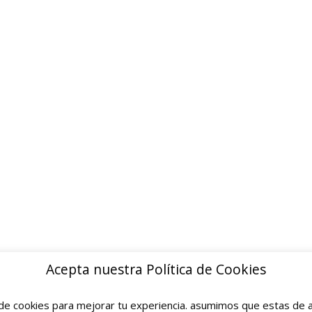
ion inmediata · Sin papeleos
INFORMACION
Quienes somos
Contacto
Politica de privacidad
Devoluciones y reembolsos
Aviso legal
Blog
Acepta nuestra Política de Cookies
e cookies para mejorar tu experiencia. asumimos que estas de a