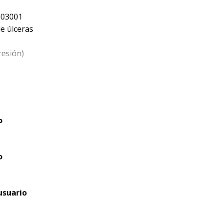
903001
de úlceras
resión)
en
abilidad.
o
o
elo: 80,
usuario