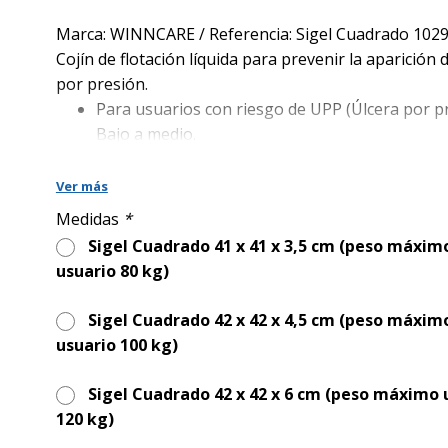
precio
precio
original
actual
Marca: WINNCARE / Referencia: Sigel Cuadrado 102
era:
es:
Cojín de flotación líquida para prevenir la aparición 
125,00€.
79,00€.
por presión.
Para usuarios con riesgo de UPP (Úlcera por p
Bajo a medio.
Paciente con riesgo de escara(s) bajo a medio 
Ver más
posición sentada sin trastorno severo de la est
Medidas
*
Características principales
Sigel Cuadrado 41 x 41 x 3,5 cm (peso máxim
Previene la aparición de úlceras
usuario 80 kg)
Genera confort, ayuda a mantener la postura y
Sigel Cuadrado 42 x 42 x 4,5 cm (peso máxim
absorber impactos
usuario 100 kg)
Proporciona frescor en las zonas de contacto
Peso máximo del paciente: dependiendo del mod
Sigel Cuadrado 42 x 42 x 6 cm (peso máximo 
100 o 120 kg
120 kg)