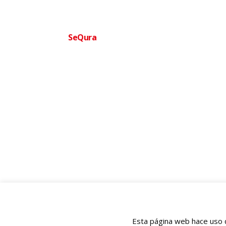
Financia tu compra facilmente
SeQura
Paga a plazos sin complicaciones · Aprobac
Ofertas
Ortopedia
BIENESTAR QUE TE MUEVE
977 120 116
✆
686 259 525 (WhatsApp)
💬
info@ofertasortopedia.com
✉
cliente@ofertasortopedia.com
✉
Rmb President Francesc Macia nº 8D, Tarragona 43005
📍
Esta página web hace uso d