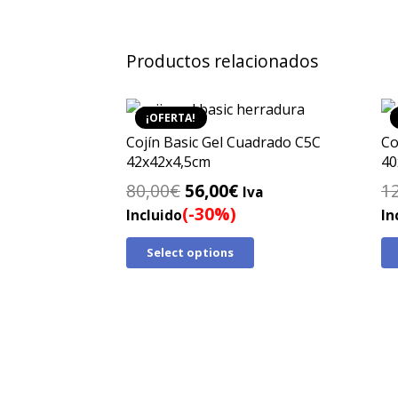
Productos relacionados
¡OFERTA!
Cojín Basic Gel Cuadrado C5C
Co
42x42x4,5cm
40
El
El
80,00
€
56,00
€
1
Iva
precio
precio
(-30%)
Incluido
In
original
actual
Select options
era:
es:
80,00€.
56,00€.