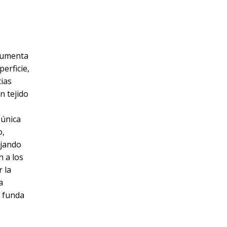
 aumenta
erficie,
ias
n tejido
 única
o,
ejando
n a los
 la
a
a funda