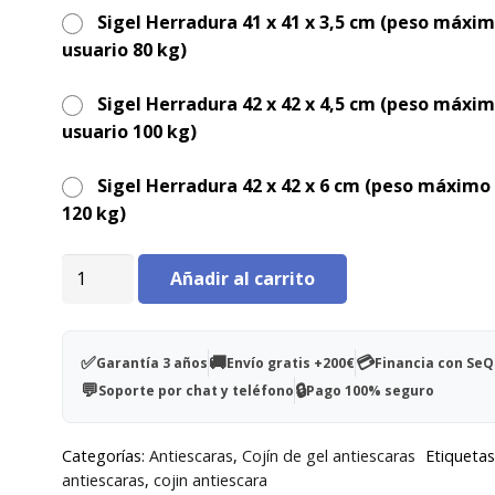
41 x 41 x 3,5 cm peso máximo usuario 80 kg
Sigel Herradura 41 x 41 x 3,5 cm (peso máxi
usuario 80 kg)
42 x 42 x 4,5 cm peso máximo usuario 100 kg
42 x 42 x 6 cm peso máximo usuario 120 kg
Sigel Herradura 42 x 42 x 4,5 cm (peso máxi
usuario 100 kg)
Funda con la parte inferior realizada con tejido
antideslizante, aumenta seguridad. Parte supe
Sigel Herradura 42 x 42 x 6 cm (peso máximo
tratamiento retardante al fuego.
120 kg)
Cojín
Añadir al carrito
Sigel
flotación
líquida
✅
🚚
💳
Garantía 3 años
Envío gratis +200€
Financia con Se
-
💬
🔒
Soporte por chat y teléfono
Pago 100% seguro
Cuadrado
41x41x3,5cm
Categorías:
Antiescaras
,
Cojín de gel antiescaras
Etiquetas
cantidad
antiescaras
,
cojin antiescara