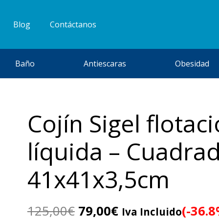
Blog
Contáctanos
Baño
Antiescaras
Obesidad
Cojín Sigel flotac
líquida – Cuadra
41x41x3,5cm
El
El
125,00
€
79,00
€
(-36.8
Iva Incluido