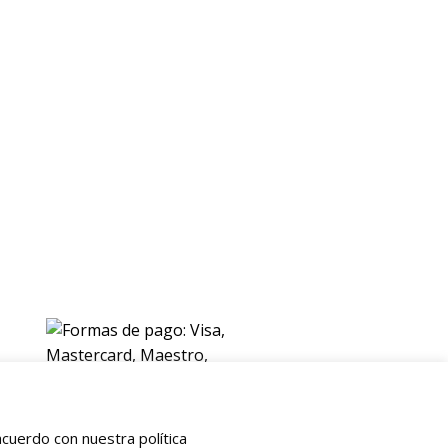
ENVIOS
Envio gratuito a Peninsula a partir de 200 EUR
Baleares y Canarias: consultar tarifas
Pague de forma facil y segura con
cuerdo con nuestra política