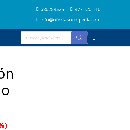
686259525
977 120 116
info@ofertasortopedia.com
Búsqueda
de
productos
ión
do
%)