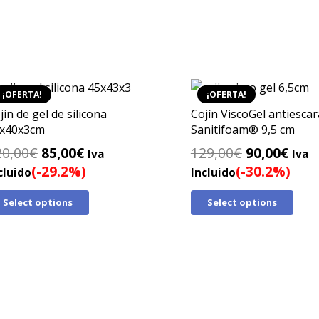
¡OFERTA!
¡OFERTA!
jín de gel de silicona
Cojín ViscoGel antiescar
x40x3cm
Sanitifoam® 9,5 cm
El
El
El
El
20,00
€
85,00
€
129,00
€
90,00
€
Iva
Iva
precio
precio
precio
prec
(-29.2%)
(-30.2%)
cluido
Incluido
original
actual
original
actu
Select options
Select options
era:
es:
era:
es:
120,00€.
85,00€.
129,00€.
90,0