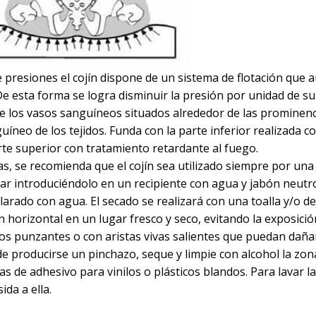
 presiones el cojín dispone de un sistema de flotación que
 De esta forma se logra disminuir la presión por unidad de sup
e los vasos sanguíneos situados alrededor de las prominenc
neo de los tejidos. Funda con la parte inferior realizada co
rte superior con tratamiento retardante al fuego.
as, se recomienda que el cojín sea utilizado siempre por una
ar introduciéndolo en un recipiente con agua y jabón neutr
larado con agua. El secado se realizará con una toalla y/o d
ión horizontal en un lugar fresco y seco, evitando la exposició
os punzantes o con aristas vivas salientes que puedan dañar
de producirse un pinchazo, seque y limpie con alcohol la zon
s de adhesivo para vinilos o plásticos blandos. Para lavar l
ida a ella.