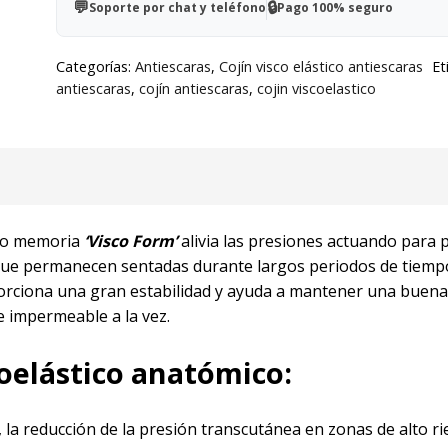
💬
🔒
Soporte por chat y teléfono
Pago 100% seguro
45x42x8cm
cantidad
Categorías:
Antiescaras
,
Cojín visco elástico antiescaras
Et
antiescaras
,
cojín antiescaras
,
cojin viscoelastico
cto memoria
‘Visco Form’
alivia las presiones actuando para 
 que permanecen sentadas durante largos periodos de tiempo
orciona una gran estabilidad y ayuda a mantener una buena
 e impermeable a la vez.
coelástico anatómico:
, la reducción de la presión transcutánea en zonas de alto r