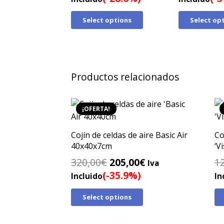
original
actual
o
Select options
Select op
era:
es:
e
105,00€.
75,00€.
1
Productos relacionados
¡OFERTA!
Cojín de celdas de aire Basic Air
Co
40x40x7cm
‘V
El
El
320,00
€
205,00
€
1
Iva
precio
precio
(-35.9%)
Incluido
In
original
actual
Select options
era:
es:
320,00€.
205,00€.