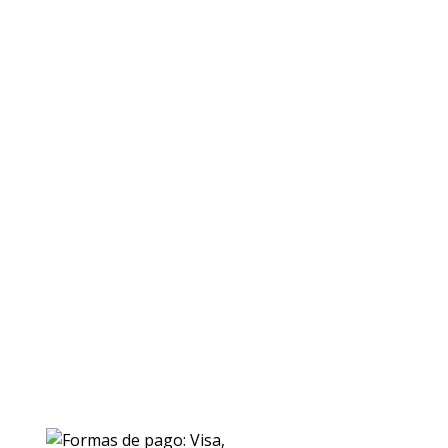
ENVIOS
Envio gratuito a Peninsula a partir de 200 EUR
Baleares y Canarias: consultar tarifas
Pague de forma facil y segura con