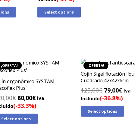
riginal
actual
original
actual
tions
Select options
ra:
es:
era:
es:
35,00€.
85,00€.
135,00€.
85,00€.
¡OFERTA!
¡OFERTA!
Cojín Sigel flotación líqu
Cuadrado 42x42x6cm
jín ergonómico SYSTAM
iscoflex Plus’
El
El
125,00
€
79,00
€
Iva
El
El
20,00
€
80,00
€
precio
prec
(-36.8%)
Iva
Incluido
precio
precio
(-33.3%)
original
actu
cluido
Select options
original
actual
era:
es:
Select options
era:
es:
125,00€.
79,0
120,00€.
80,00€.