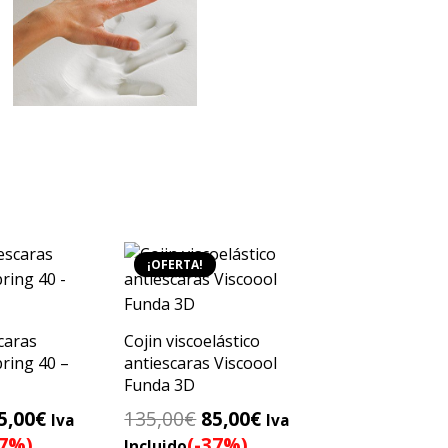
¡OFERTA!
caras
Cojin viscoelástico
ring 40 –
antiescaras Viscoool
Funda 3D
l
El
El
El
5,00
€
135,00
€
85,00
€
Iva
Iva
recio
precio
precio
precio
37%)
(-37%)
Incluido