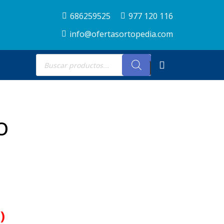
686259525
977 120 116
info@ofertasortopedia.com
Búsqueda
de
productos
o
)