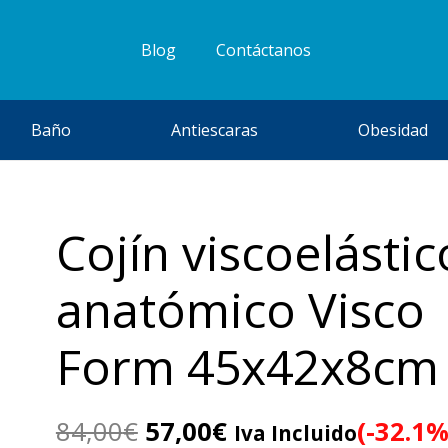
Blog
Contáctanos
Baño
Antiescaras
Obesidad
Cojín viscoelástic
anatómico Visco
Form 45x42x8cm
El
El
84,00
€
57,00
€
(-32.1%
Iva Incluido