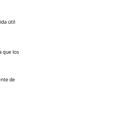
da útil
a que los
ente de