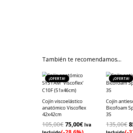
También te recomendamos…
¡OFERTA!
¡OFERTA!
Cojín viscoelástico
Cojín anties
anatómico Viscoflex
Bicofoam Sp
42x42cm
3S
El
El
E
105,00
€
75,00
€
135,00
€
8
Iva
precio
precio
p
(-28.6%)
(-
Incluido
Incluido