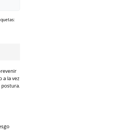
iquetas:
prevenir
 a la vez
 postura.
iesgo